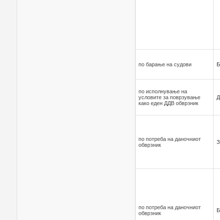
по барање на судови
по исполнувaње на
условите за поврзување
Д
како еден ДДВ обврзник
по потреба на даночниот
З
обврзник
по потреба на даночниот
Б
обврзник