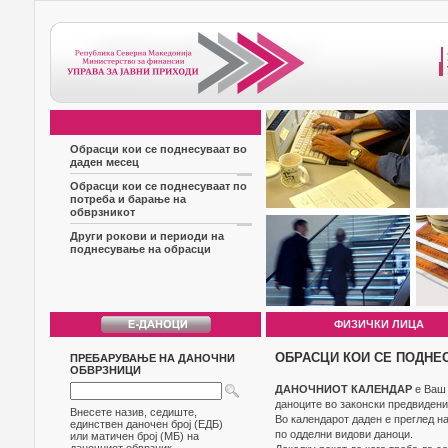
Обрасци кои се поднесуваат во
даден месец
Обрасци кои се поднесуваат по
потреба и барање на
обврзникот
Други рокови и периоди на
поднесување на обрасци
ФИЗИЧКИ ЛИЦА
ОБРАСЦИ КОИ СЕ ПОДНЕ
ПРЕБАРУВАЊЕ НА ДАНОЧНИ
ОБВРЗНИЦИ
ДАНОЧНИОТ КАЛЕНДАР
е Ваш 
даноците во законски предвидени
Внесете назив, седиште,
Во календарот даден е преглед н
единствен даночен број (ЕДБ)
по одделни видови даноци.
или матичен број (МБ) на