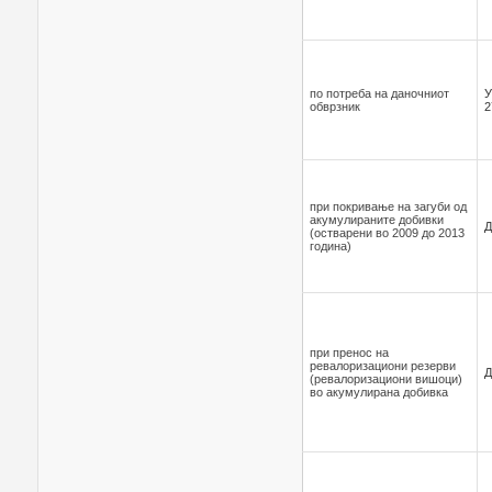
по потреба на даночниот
У
обврзник
2
при покривање на загуби од
акумулираните добивки
Д
(остварени во 2009 до 2013
година)
при пренос на
ревалоризациони резерви
Д
(ревалоризациони вишоци)
во акумулирана добивка