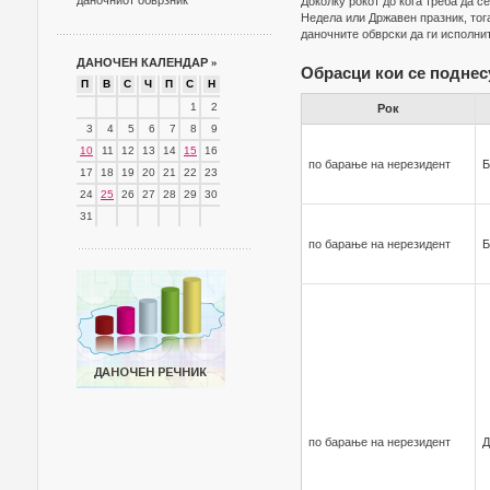
даночниот обврзник
Доколку рокот до кога треба да с
Недела или Државен празник, тог
даночните обврски да ги исполн
ДАНОЧЕН КАЛЕНДАР
»
Обрасци кои се поднес
П
В
С
Ч
П
С
Н
1
2
Рок
3
4
5
6
7
8
9
10
11
12
13
14
15
16
по барање на нерезидент
Б
17
18
19
20
21
22
23
24
25
26
27
28
29
30
31
по барање на нерезидент
Б
по барање на нерезидент
Д