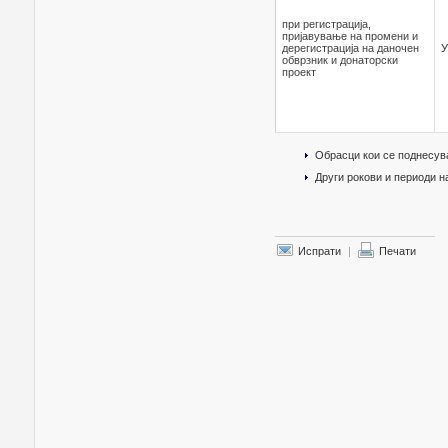
при регистрација,
пријавување на промени и
дерегистрација на даночен
У
обврзник и донаторски
проект
Обрасци кои се поднесув
Други рокови и периоди 
Испрати
|
Печати