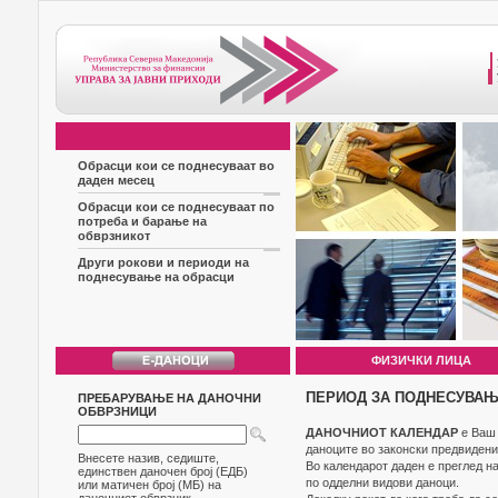
Обрасци кои се поднесуваат во
даден месец
Обрасци кои се поднесуваат по
потреба и барање на
обврзникот
Други рокови и периоди на
поднесување на обрасци
ФИЗИЧКИ ЛИЦА
ПЕРИОД ЗА ПОДНЕСУВАЊ
ПРЕБАРУВАЊЕ НА ДАНОЧНИ
ОБВРЗНИЦИ
ДАНОЧНИОТ КАЛЕНДАР
е Ваш
даноците во законски предвидени
Внесете назив, седиште,
Во календарот даден е преглед н
единствен даночен број (ЕДБ)
по одделни видови даноци.
или матичен број (МБ) на