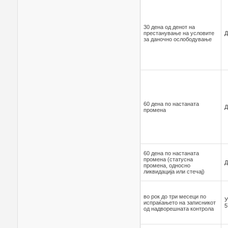
30 дена од денот на
престанување на условите
Д
за даночно ослободување
60 дена по настаната
Д
промена
60 дена по настаната
промена (статусна
Д
промена, односно
ликвидација или стечај)
во рок до три месеци по
У
испраќањето на записникот
5
од надворешната контрола