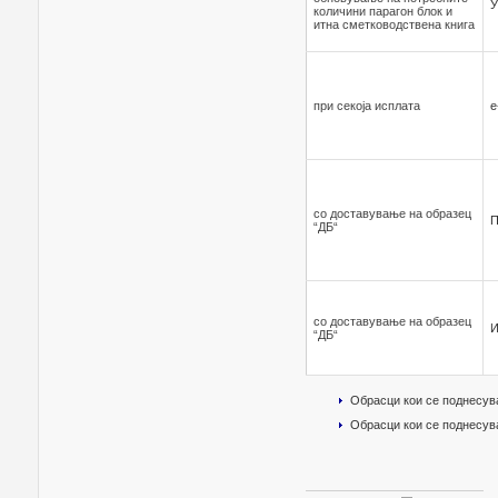
У
количини парагон блок и
итна сметководствена книга
при секоја исплата
е
со доставување на образец
П
“ДБ“
со доставување на образец
И
“ДБ“
Обрасци кои се поднесув
Обрасци кои се поднесув