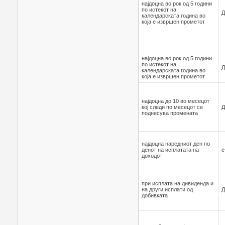
најдоцна во рок од 5 години
по истекот на
Д
календарската година во
која е извршен прометот
најдоцна во рок од 5 години
по истекот на
Д
календарската година во
која е извршен прометот
најдоцна до 10 во месецот
кој следи по месецот се
Д
поднесува промената
најдоцна наредниот ден по
денот на исплатата на
е
доходот
при исплата на дивиденда и
на други исплати од
Д
добивката