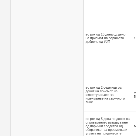
во рок од 15 дена од денот
на приемот на барањето
/
добиено од УЈП
во рок од 2 седмици од
денот на приемот на
У
известувањето за
5
именување на стручното
лице
во рок од 5 дена по денот на
спроведеното извршување
од парични средства од
обврзникот за пресметка и
уплата на придонесите