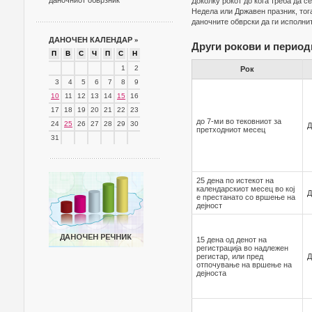
даночниот обврзник
Доколку рокот до кога треба да с
Недела или Државен празник, тог
даночните обврски да ги исполн
ДАНОЧЕН КАЛЕНДАР
»
Други рокови и период
П
В
С
Ч
П
С
Н
1
2
Рок
3
4
5
6
7
8
9
10
11
12
13
14
15
16
17
18
19
20
21
22
23
до 7-ми во тековниот за
24
25
26
27
28
29
30
Д
претходниот месец
31
25 дена по истекот на
календарскиот месец во кој
Д
е престанато со вршење на
дејност
15 дена од денот на
регистрација во надлежен
регистар, или пред
Д
отпочување на вршење на
дејноста