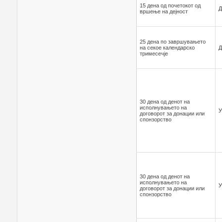
15 дена од почетокот од
Д
вршење на дејност
25 дена по завршувањето
на секое календарско
Д
тримесечје
30 дена од денот на
исполнувањето на
У
договорот за донации или
спонзорство
30 дена од денот на
исполнувањето на
У
договорот за донации или
спонзорство