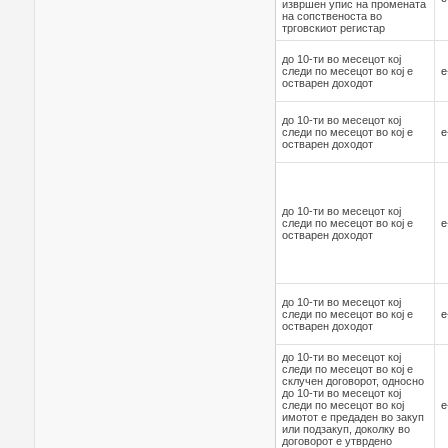
извршен упис на промената
на сопственоста во
трговскиот регистар
до 10-ти во месецот кој
следи по месецот во кој е
е
остварен доходот
до 10-ти во месецот кој
следи по месецот во кој е
е
остварен доходот
до 10-ти во месецот кој
следи по месецот во кој е
е
остварен доходот
до 10-ти во месецот кој
следи по месецот во кој е
е
остварен доходот
до 10-ти во месецот кој
следи по месецот во кој е
склучен договорот, односно
до 10-ти во месецот кој
следи по месецот во кој
е
имотот е предаден во закуп
или подзакуп, доколку во
договорот е утврдено