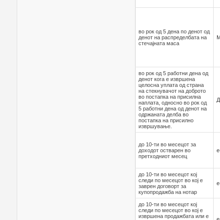
во рок од 5 дена по денот од
денот на распределбата на
стечајната маса
во рок од 5 работни дена од
денот кога е извршена
целосна уплата од страна
на стекнувачот на доброто
во постапка на присилна
наплата, односно во рок од
5 работни дена од денот на
одржаната делба во
постапка на присилно
извршување.
до 10-ти во месецот за
доходот остварен во
е
претходниот месец
до 10-ти во месецот кој
следи по месецот во кој е
е
заврен договорт за
купопродажба на нотар
до 10-ти во месецот кој
следи по месецот во кој е
извршена продажбата или е
е