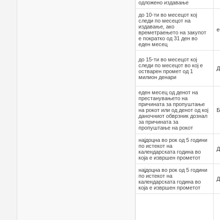
одложено издавање
до 10-ти во месецот кој
следи по месецот на
издавање, ако
е
времетраењето на закупот
е пократко од 31 ден во
еден месец
до 15-ти во месецот кој
следи по месецот во кој е
Д
остварен промет од 1
милион денари
еден месец од денот на
престанувањето на
причината за пропуштање
на рокот или од денот од кој
Б
даночниот обврзник дознал
за причината за
пропуштање на рокот
најдоцна во рок од 5 години
по истекот на
Д
календарската година во
која е извршен прометот
најдоцна во рок од 5 години
по истекот на
Д
календарската година во
која е извршен прометот