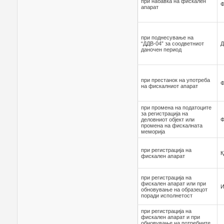
при набавка на фискален
Ф
апарат
при поднесување на
“ДДВ-04” за соодветниот
даночен период
при престанок на употреба
Ф
на фискалниот апарат
при промена на податоците
за регистрација на
деловниот објект или
Ф
промена на фискалната
меморија
при регистрација на
К
фискален апарат
при регистрација на
фискален апарат или при
И
обновување на образецот
поради исполнетост
при регистрација на
фискален апарат и при
обновување на потребните