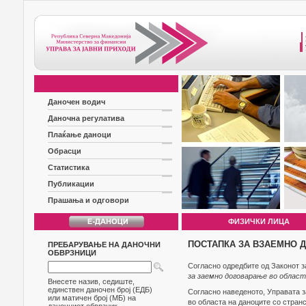
Даночен водич
Даночна регулатива
Плаќање даноци
Обрасци
Статистика
Публикации
Прашања и одговори
ФИЗИЧКИ ЛИЦА
ПОСТАПКА ЗА ВЗАЕМНО 
ПРЕБАРУВАЊЕ НА ДАНОЧНИ
ОБВРЗНИЦИ
Согласно одредбите од Законот за 
за заемно договарање во област
Внесете назив, седиште,
единствен даночен број (ЕДБ)
Согласно наведеното, Управата з
или матичен број (МБ) на
во областа на даноците со стран