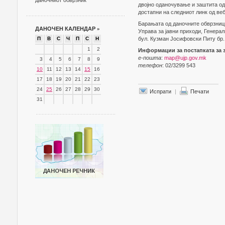
даночниот обврзник
двојно оданочување и заштита од
достапни на следниот линк од ве
Барањата од даночните обврзниц
ДАНОЧЕН КАЛЕНДАР
»
Управа за јавни приходи, Генерал
П
В
С
Ч
П
С
Н
бул. Кузман Јосифовски Питу бр. 
1
2
Информации за постапката за 
е-пошта
:
map@ujp.gov.mk
3
4
5
6
7
8
9
телефон
: 02/3299 543
10
11
12
13
14
15
16
17
18
19
20
21
22
23
24
25
26
27
28
29
30
Испрати
|
Печати
31