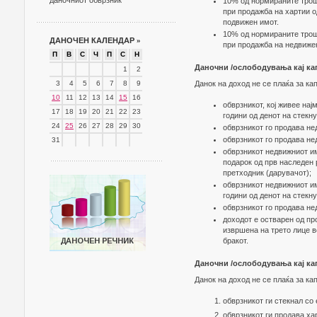
даночниот обврзник
10% од нормираните трош
при продажба на хартии о
подвижен имот.
10% од нормираните трош
ДАНОЧЕН КАЛЕНДАР
»
при продажба на недвижен
П
В
С
Ч
П
С
Н
Даночни /ослободувања кај ка
1
2
3
4
5
6
7
8
9
Данок на доход не се плаќа за ка
10
11
12
13
14
15
16
обврзникот, кој живее на
17
18
19
20
21
22
23
години од денот на стекн
24
25
26
27
28
29
30
обврзникот го продава не
обврзникот го продава не
31
обврзникот недвижниот имо
подарок од прв наследен 
претходник (дарувачот);
обврзникот недвижниот имо
години од денот на стекн
обврзникот го продава не
доходот е остварен од пр
извршена на трето лице в
бракот.
Даночни /ослободувања кај ка
Данок на доход не се плаќа за ка
обврзникот ги стекнал со
oбврзникот ги продава ха