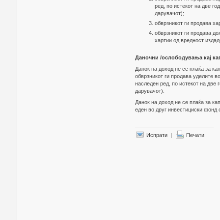
ред, по истекот на две г
дарувачот);
обврзникот ги продава ха
обврзникот ги продава до
хартии од вредност издад
Даночни /ослободувања кај к
Данок на доход не се плаќа за к
oбврзникот ги продава уделите в
наследен ред, по истекот на две 
дарувачот).
Данок на доход не се плаќа за к
еден во друг инвестициски фонд 
Испрати
|
Печати