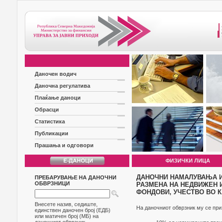
Даночен водич
Даночна регулатива
Плаќање даноци
Обрасци
Статистика
Публикации
Прашања и одговори
ФИЗИЧКИ ЛИЦА
ДАНОЧНИ НАМАЛУВАЊА И
ПРЕБАРУВАЊЕ НА ДАНОЧНИ
ОБВРЗНИЦИ
РАЗМЕНА НА НЕДВИЖЕН И
ФОНДОВИ, УЧЕСТВО ВО 
Внесете назив, седиште,
На даночниот обврзник му се при
единствен даночен број (ЕДБ)
или матичен број (МБ) на