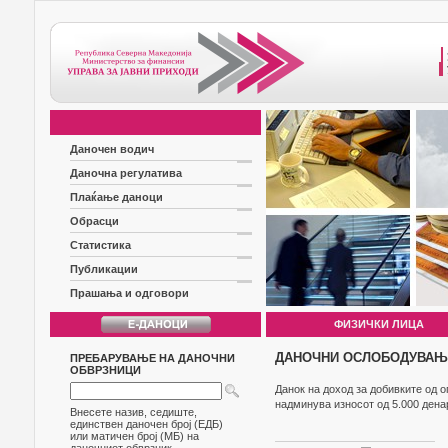
Даночен водич
Даночна регулатива
Плаќање даноци
Обрасци
Статистика
Публикации
Прашања и одговори
ФИЗИЧКИ ЛИЦА
ДАНОЧНИ ОСЛОБОДУВАЊА
ПРЕБАРУВАЊЕ НА ДАНОЧНИ
ОБВРЗНИЦИ
Данок на доход за добивките од о
надминува износот од 5.000 дена
Внесете назив, седиште,
единствен даночен број (ЕДБ)
или матичен број (МБ) на