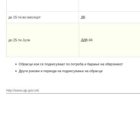
до 15-ти во месецот
ДБ
до 25-ти Јули
ДДВ-04
Обрасци кои се поднесуваат по потреба и барање на обврзникот
Други рокови и периоди на поднесување на обрасци
http://www.ujp.gov.mk