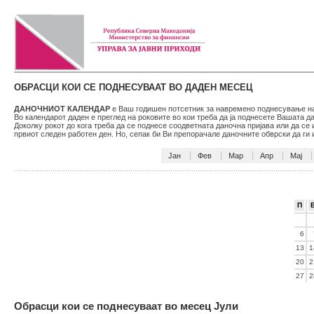
ОБРАСЦИ КОИ СЕ ПОДНЕСУВААТ ВО ДАДЕН МЕСЕЦ
ДАНОЧНИОТ КАЛЕНДАР
е Ваш годишен потсетник за навремено поднесување на 
Во календарот даден е преглед на роковите во кои треба да ја поднесете Вашата 
Доколку рокот до кога треба да се поднесе соодветната даночна пријава или да се
првиот следен работен ден. Но, сепак би Ви препорачале даночните обврски да г
Јан
Фев
Мар
Апр
Мај
П
6
13
1
20
2
27
2
Обрасци кои се поднесуваат во месец Јули