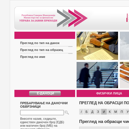
Преглед по тип на данок
Преглед по тип на образец
Преглед по име
ФИЗИЧКИ ЛИЦА
ПРЕГЛЕД НА ОБРАСЦИ ПО
ПРЕБАРУВАЊЕ НА ДАНОЧНИ
ОБВРЗНИЦИ
/
Б
Д
З
И
К
М
П
У
Внесете назив, седиште,
Преглед на обрасци чи
единствен даночен број (ЕДБ)
или матичен број (МБ) на