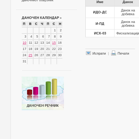
даночниот обврзник
Име
Данок
Данок на
ИДО-ДС
добивка
ДАНОЧЕН КАЛЕНДАР
»
Данок на
И-ПД
П
В
С
Ч
П
С
Н
добивка
1
2
ИСК-03
Фискализациј
3
4
5
6
7
8
9
10
11
12
13
14
15
16
17
18
19
20
21
22
23
Испрати
|
Печати
24
25
26
27
28
29
30
31