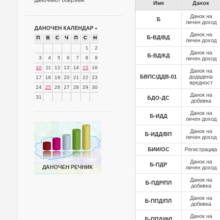
даночниот обврзник
Име
Данок
Данок на
Б
личен доход
ДАНОЧЕН КАЛЕНДАР
»
Данок на
Б-ВД/ВД
П
В
С
Ч
П
С
Н
личен доход
1
2
Данок на
Б-ВД/КД
3
4
5
6
7
8
9
личен доход
10
11
12
13
14
15
16
Данок на
БВПС/ДДВ-01
додадена
17
18
19
20
21
22
23
вредност
24
25
26
27
28
29
30
Данок на
31
БДО-ДС
добивка
Данок на
Б-ИДД
личен доход
Данок на
Б-ИДД/ВП
личен доход
БИИ/ОС
Регистрација
Данок на
Б-ПДР
личен доход
Данок на
Б-ПДР/ПЛ
добивка
Данок на
Б-ППД/ПЛ
добивка
Данок на
Б-ППД/ФЛ