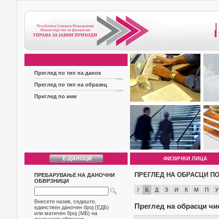
Преглед по тип на данок
Преглед по тип на образец
Преглед по име
ФИЗИЧКИ ЛИЦА
ПРЕГЛЕД НА ОБРАСЦИ ПО
ПРЕБАРУВАЊЕ НА ДАНОЧНИ
ОБВРЗНИЦИ
/
Б
Д
З
И
К
М
П
У
Внесете назив, седиште,
Преглед на обрасци чи
единствен даночен број (ЕДБ)
или матичен број (МБ) на