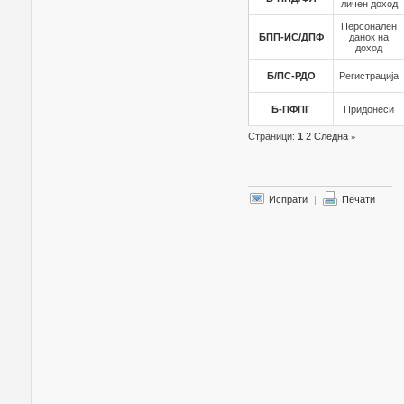
личен доход
Персонален
БПП-ИС/ДПФ
данок на
доход
Б/ПС-РДО
Регистрација
Б-ПФПГ
Придонеси
Страници:
1
2
Следна
»
Испрати
|
Печати