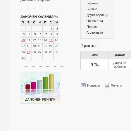
даночниот обврзник
Барање
Биланс
Други обрасци
ДАНОЧЕН КАЛЕНДАР
»
Пресметка
П
В
С
Ч
П
С
Н
Прилог
1
2
Апликација
3
4
5
6
7
8
9
10
11
12
13
14
15
16
Прилог
17
18
19
20
21
22
23
24
25
26
27
28
29
30
Име
Данок
31
Данок на
П-ТЦ
добивка
Испрати
|
Печати