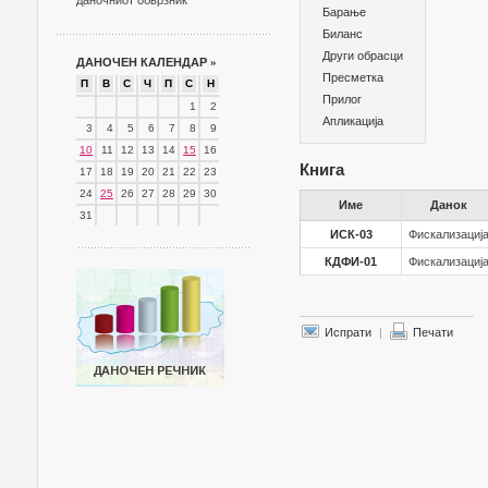
даночниот обврзник
Барање
Биланс
Други обрасци
ДАНОЧЕН КАЛЕНДАР
»
Пресметка
П
В
С
Ч
П
С
Н
Прилог
1
2
Апликација
3
4
5
6
7
8
9
10
11
12
13
14
15
16
Книга
17
18
19
20
21
22
23
24
25
26
27
28
29
30
Име
Данок
31
ИСК-03
Фискализациј
КДФИ-01
Фискализациј
Испрати
|
Печати