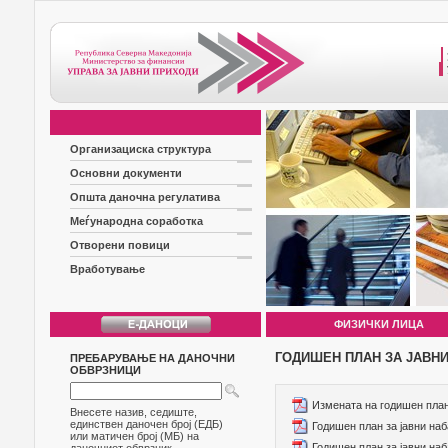
Организациска структура
Основни документи
Општа даночна регулатива
Меѓународна соработка
Отворени повици
Вработување
ФИЗИЧКИ ЛИЦА
ГОДИШЕН ПЛАН ЗА ЈАВН
ПРЕБАРУВАЊЕ НА ДАНОЧНИ
ОБВРЗНИЦИ
Измената на годишен план 
Внесете назив, седиште,
единствен даночен број (ЕДБ)
Годишен план за јавни наб
или матичен број (МБ) на
Годишен план за јавни наб