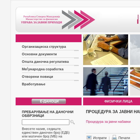
Организациска структура
Основни документи
Општа даночна регулатива
Меѓународна соработка
Отворени повици
Вработување
ФИЗИЧКИ ЛИЦА
ПРОЦЕДУРА ЗА ЈАВНИ Н
ПРЕБАРУВАЊЕ НА ДАНОЧНИ
ОБВРЗНИЦИ
Процедура за јавни набавки
Внесете назив, седиште,
единствен даночен број (ЕДБ)
или матичен број (МБ) на
Испрати
|
Печати