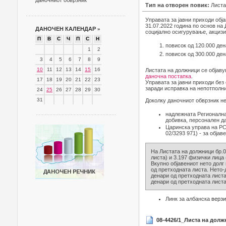
даночниот обврзник
Тип на отворен повик:
Листа
Управата за јавни приходи обј
31.07.2022 година по основ на
ДАНОЧЕН КАЛЕНДАР
»
социјално осигурување, акцизи 
П
В
С
Ч
П
С
Н
повисок од 120.000 ден
1
2
повисок од 300.000 ден
3
4
5
6
7
8
9
10
11
12
13
14
15
16
Листата на должници се објаву
даночна постапка
.
17
18
19
20
21
22
23
Управата за јавни приходи без
заради исправка на непотполни
24
25
26
27
28
29
30
31
Доколку даночниот обврзник не
надлежната Регионална
добивка, персонален д
Царинска управа на РСМ
02/3293 971) - за објав
На Листата на должници бр.0
листа) и 3.197 физички лица 
Вкупно објавениот нето долг
од претходната листа. Нето-
денари од претходната листа)
денари од претходната листа
Линк за албанска
верзи
08-4426/1_Листа на долж