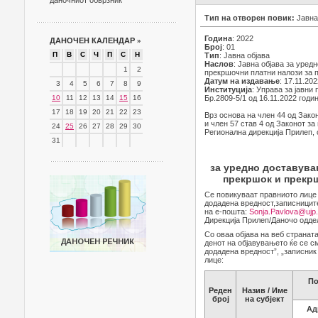
даночниот обврзник
Тип на отворен повик:
Јавна
Година
: 2022
ДАНОЧЕН КАЛЕНДАР
»
Број
: 01
П
В
С
Ч
П
С
Н
Тип
: Јавна објава
Наслов
: Јавна објава за уре
1
2
прекршочни платни налози за п
Датум на издавање
: 17.11.20
3
4
5
6
7
8
9
Институција
: Управа за јавни
10
11
12
13
14
15
16
Бр.2809-5/1 од 16.11.2022 годи
17
18
19
20
21
22
23
Врз основа на член 44 од Закон
и член 57 став 4 од Законот з
24
25
26
27
28
29
30
Регионална дирекција Прилеп, 
31
за уредно доставува
прекршок и прекрш
Се повикуваат правниото лице 
додадена вредност,записницит
на е-пошта:
Sonja.Pavlova@ujp
Дирекција Прилеп/Даночо одде
Со оваа објава на веб странат
денот на објавувањето ќе се с
додадена вредност”, „записник
лице:
По
Реден
Назив / Име
број
на субјект
Ад