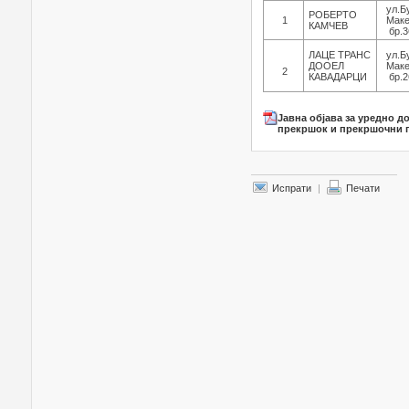
ул.Б
РОБЕРТО
1
Маке
КАМЧЕВ
бр.3
ЛАЦЕ ТРАНС
ул.Б
ДООЕЛ
Маке
2
КАВАДАРЦИ
бр.2
Јавна објава за уредно д
прекршок и прекршочни п
Испрати
|
Печати