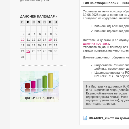
даночниот обврзник
Тип на отворен повик:
Листа
Управата за јавни приходи обј
30.06.2023 година по основ на
ДАНОЧЕН КАЛЕНДАР
»
социјално осигурување, акцизи 
П
В
С
Ч
П
С
Н
повисок од 120.000 ден
1
2
повисок од 300.000 ден
3
4
5
6
7
8
9
10
11
12
13
14
15
16
Листата на должници се објаву
даночна постапка
.
17
18
19
20
21
22
23
Управата за јавни приходи без
заради исправка на непотполни
24
25
26
27
28
29
30
31
Доколку даночниот обврзник не
надлежната Регионална
добивка, персонален д
Царинска управа на РСМ
02/3293 971) - за објав
На Листата на должници бр.0
и 3413 физички лица (повеќе 
Вкупно објавениот нето долг 
од претходната листа). Нето-
од претходната листа), додек
претходната листа).
08-4180/1_Листа на долж