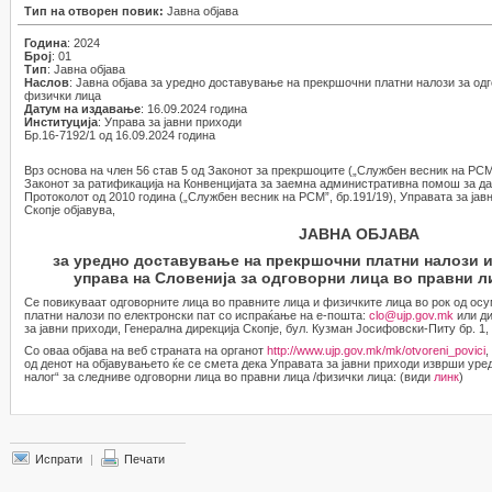
Тип на отворен повик:
Јавна објава
Година
: 2024
Број
: 01
Тип
: Јавна објава
Наслов
: Јавна објава за уредно доставување на прекршочни платни налози за одг
физички лица
Датум на издавање
: 16.09.2024 година
Институција
: Управа за јавни приходи
Бр.16-7192/1 од 16.09.2024 година
Врз основа на член 56 став 5 од Законот за прекршоците („Службен весник на РСМ”, 
Законот за ратификација на Конвенцијата за заемна административна помош за д
Протоколот од 2010 година („Службен весник на РСМ”, бр.191/19), Управата за јав
Скопје објавува,
ЈАВНА ОБЈАВА
за уредно доставување на прекршочни платни налози 
управа на Словенија за одговорни лица во правни л
Се повикуваат одговорните лица во правните лица и физичките лица во рок од осу
платни налози по електронски пат со испраќање на е-пошта:
clo@ujp.gov.mk
или ди
за јавни приходи, Генерална дирекција Скопје, бул. Кузман Јосифовски-Питу бр. 1, 
Со оваа објава на веб страната на органот
http://www.ujp.gov.mk/mk/otvoreni_povici
,
од денот на објавувањето ќе се смета дека Управата за јавни приходи изврши уре
налог“ за следниве одговорни лица во правни лица /физички лица: (види
линк
)
Испрати
|
Печати