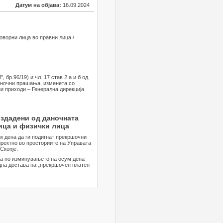
Датум на објава:
16.09.2024
оворни лица во правни лица /
бр.96/19) и чл. 17 став 2 а и б од
аночни прашања, изменета со
ни приходи – Генерална дирекција
издадени од даночната
ица и физички лица
м дена да ги подигнат прекршочни
ректно во просториите на Управата
Скопје.
 а по изминувањето на осум дена
дна достава на „прекршочен платен