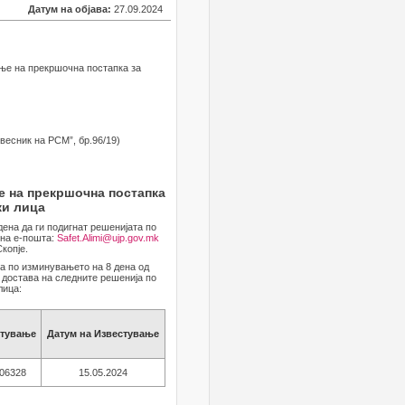
Датум на објава:
27.09.2024
ање на прекршочна постапка за
весник на РСМ”, бр.96/19)
е на прекршочна постапка
ки лица
дена да ги подигнат решенијата по
 на е-пошта:
Safet.Alimi@ujp.gov.mk
копје.
 а по изминувањето на 8 дена од
 достава на следните решенија по
лица:
стување
Датум на Известување
-06328
15.05.2024