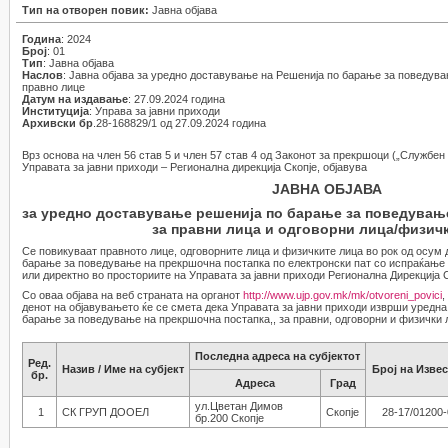
Тип на отворен повик:
Јавна објава
Година
: 2024
Број
: 01
Тип
: Јавна објава
Наслов
: Јавна објава за уредно доставување на Решенија по барање за поведув
правнo лицe
Датум на издавање
: 27.09.2024 година
Институција
: Управа за јавни приходи
Архивски бр
.28-168829/1 од 27.09.2024 година
Врз основа на член 56 став 5 и член 57 став 4 од Законот за прекршоци („Службен 
Управата за јавни приходи – Регионална дирекција Скопје, објавува
ЈАВНА ОБЈАВА
за уредно доставување решенија по барање за поведувањ
за правни лица и одговорни лица/физич
Се повикуваат правното лице, одговорните лица и физичките лица во рок од осум 
барање за поведување на прекршочна постапка по електронски пат со испраќање
или директно во просториите на Управата за јавни приходи Регионална Дирекција С
Со оваа објава на веб страната на органот
http://www.ujp.gov.mk/mk/otvoreni_povici
,
денот на објавувањето ќе се смета дека Управата за јавни приходи изврши уредна
барање за поведување на прекршочна постапка,, за правни, одговорни и физички 
Последна адреса на субјектот
Ред.
Назив / Име на субјект
Број на Изве
бр.
Адреса
Град
ул.Цветан Димов
1
СК ГРУП ДООЕЛ
Скопје
28-17/01200
бр.200 Скопје