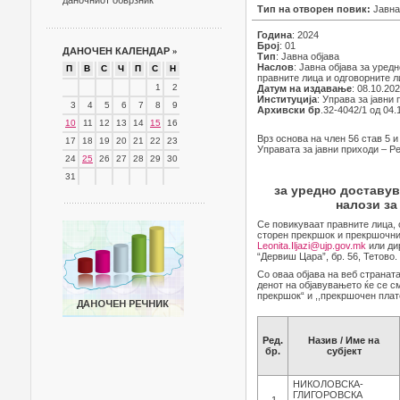
даночниот обврзник
Тип на отворен повик:
Јавна
Година
: 2024
Број
: 01
ДАНОЧЕН КАЛЕНДАР
»
Тип
: Јавна објава
Наслов
: Јавна објава за уре
П
В
С
Ч
П
С
Н
правните лица и одговорните 
1
2
Датум на издавање
: 08.10.20
Институција
: Управа за јавни
3
4
5
6
7
8
9
Архивски бр
.32-4042/1 од 04.
10
11
12
13
14
15
16
Врз основа на член 56 став 5 и
17
18
19
20
21
22
23
Управата за јавни приходи – Р
24
25
26
27
28
29
30
31
за уредно доставув
налози за
Се повикуваат правните лица, 
сторен прекршок и прекршочни
Leonita.Iljazi@ujp.gov.mk
или дир
“Дервиш Цара”, бр. 56, Тетово.
Со оваа објава на веб странат
денот на објавувањето ќе се с
прекршок“ и ,,прекршочен плат
Ред.
Назив / Име на
бр.
субјект
НИКОЛОВСКА-
ГЛИГОРОВСКА