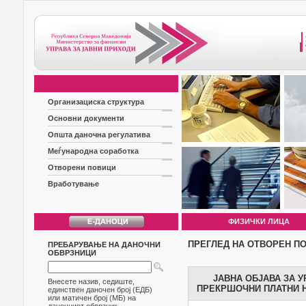
Организациска структура
Основни документи
Општа даночна регулатива
Меѓународна соработка
Отворени повици
Вработување
ФИЗИЧКИ ЛИЦА
ПРЕГЛЕД НА ОТВОРЕН П
ПРЕБАРУВАЊЕ НА ДАНОЧНИ
ОБВРЗНИЦИ
ЈАВНА ОБЈАВА ЗА 
Внесете назив, седиште,
ПРЕКРШОЧНИ ПЛАТНИ Н
единствен даночен број (ЕДБ)
или матичен број (МБ) на