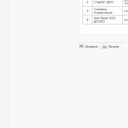
у
2
Старбет ДОО
ТР
Снежана
3
се
Атанасовска
Ани Пром 2021
4
ул
ДООЕЛ
Испрати
|
Печати