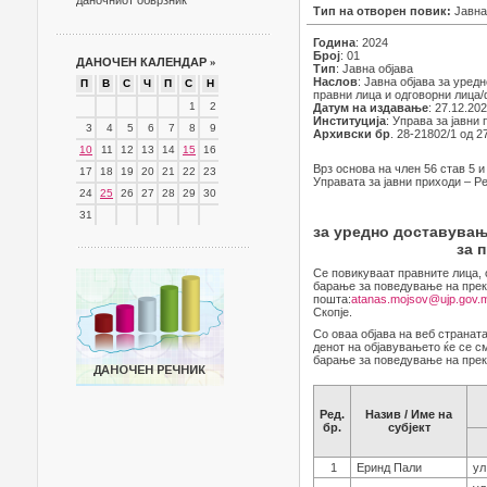
даночниот обврзник
Тип на отворен повик:
Јавна
Година
: 2024
Број
: 01
ДАНОЧЕН КАЛЕНДАР
»
Тип
: Јавна објава
Наслов
: Јавна објава за уре
П
В
С
Ч
П
С
Н
правни лица и одговорни лица
1
2
Датум на издавање
: 27.12.20
Институција
: Управа за јавни
3
4
5
6
7
8
9
Архивски бр
. 28-21802/1 од 2
10
11
12
13
14
15
16
Врз основа на член 56 став 5 и
17
18
19
20
21
22
23
Управата за јавни приходи – Ре
24
25
26
27
28
29
30
31
за уредно доставувањ
за 
Се повикуваат правните лица, 
барање за поведување на прек
пошта:
atanas.mojsov@ujp.gov.
Скопје.
Со оваа објава на веб странат
денот на објавувањето ќе се с
барање за поведување на прекр
Ред.
Назив / Име на
бр.
субјект
1
Еринд Пали
ул