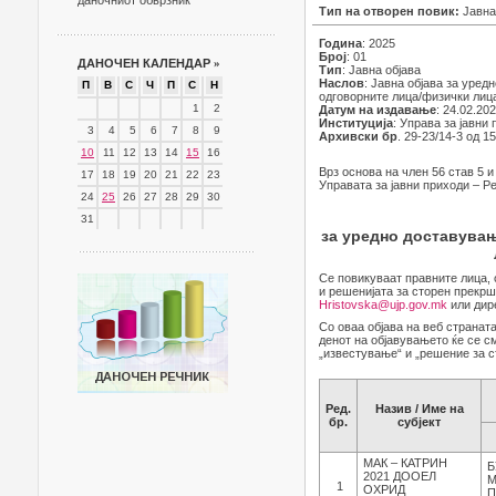
даночниот обврзник
Тип на отворен повик:
Јавна
Година
: 2025
Број
: 01
ДАНОЧЕН КАЛЕНДАР
»
Тип
: Јавна објава
Наслов
: Јавна објава за уре
П
В
С
Ч
П
С
Н
одговорните лица/физички лиц
1
2
Датум на издавање
: 24.02.20
Институција
: Управа за јавни
3
4
5
6
7
8
9
Архивски бр
. 29-23/14-3 од 1
10
11
12
13
14
15
16
Врз основа на член 56 став 5 и
17
18
19
20
21
22
23
Управата за јавни приходи – Р
24
25
26
27
28
29
30
31
за уредно доставувањ
Се повикуваат правните лица, 
и решенијата за сторен прекрш
Hristovska@ujp.gov.mk
или дире
Со оваа објава на веб странат
денот на објавувањето ќе се с
„известување“ и „решение за с
Ред.
Назив / Име на
бр.
субјект
МАК – КАТРИН
Б
2021 ДООЕЛ
М
1
ОХРИД
П