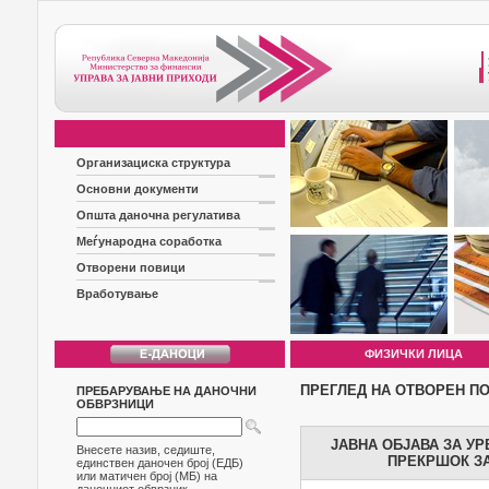
Организациска структура
Основни документи
Општа даночна регулатива
Меѓународна соработка
Отворени повици
Вработување
ФИЗИЧКИ ЛИЦА
ПРЕГЛЕД НА ОТВОРЕН П
ПРЕБАРУВАЊЕ НА ДАНОЧНИ
ОБВРЗНИЦИ
ЈАВНА ОБЈАВА ЗА У
Внесете назив, седиште,
ПРЕКРШОК ЗА
единствен даночен број (ЕДБ)
или матичен број (МБ) на