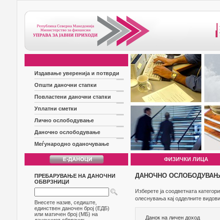
Издавање уверенија и потврди
Општи даночни стапки
Повластени даночни стапки
Уплатни сметки
Лично ослободување
Даночно ослободување
Меѓународно оданочување
ФИЗИЧКИ ЛИЦА
ДАНОЧНО ОСЛОБОДУВА
ПРЕБАРУВАЊЕ НА ДАНОЧНИ
ОБВРЗНИЦИ
Изберете ја соодветната категор
олеснувања кај одделните видови
Внесете назив, седиште,
единствен даночен број (ЕДБ)
или матичен број (МБ) на
Данок на личен доход