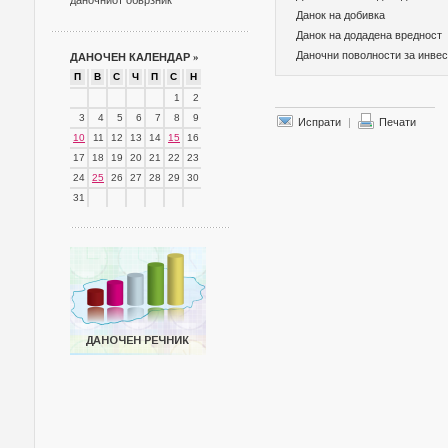
даночниот обврзник
Данок на добивка
Данок на додадена вредност
Даночни поволности за инве
ДАНОЧЕН КАЛЕНДАР
»
П
В
С
Ч
П
С
Н
1
2
3
4
5
6
7
8
9
Испрати
|
Печати
10
11
12
13
14
15
16
17
18
19
20
21
22
23
24
25
26
27
28
29
30
31