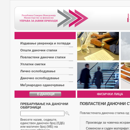
Издавање уверенија и потврди
Општи даночни стапки
Повластени даночни стапки
Уплатни сметки
Лично ослободување
Даночно ослободување
Меѓународно оданочување
ФИЗИЧКИ ЛИЦА
ПОВЛАСТЕНИ ДАНОЧНИ С
ПРЕБАРУВАЊЕ НА ДАНОЧНИ
ОБВРЗНИЦИ
Повластената даночна стапка од 
Внесете назив, седиште,
Производи за човечка исхран
единствен даночен број (ЕДБ)
или матичен број (МБ) на
Семенски и саден материјал 