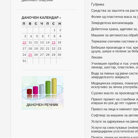
даночниот обврзник
Ѓубрива
Средства за заштита на раст
Фолии од пластична маса за 
ДАНОЧЕН КАЛЕНДАР
»
Земјоделска механизација
П
В
С
Ч
П
С
Н
Добиточна храна, адитиви за
1
2
Машини за автоматска обрабо
3
4
5
6
7
8
9
Термални сончеви системи и
10
11
12
13
14
15
16
Бебешки производи и тоа: кре
17
18
19
20
21
22
23
цуцла, шише и пелени за бе
24
25
26
27
28
29
30
Лекови
31
Училишен прибор и тоа: учили
линеар, шестар, пластелин, о
Вода за пиење од јавни сист
земјоделското земјиште
Медицинска опрема, помагала
исклучиво за лична употреба
Сурово масло за производств
Првиот промет на станбени згр
изврши во рок до пет години 
Превоз на лица и нивниот пр
Софтвер за машини за автома
Услуги за одржување на јавн
Услуги на сместување (ноќев
комерцијални угостителски об
Пелети, печки на пелети и к