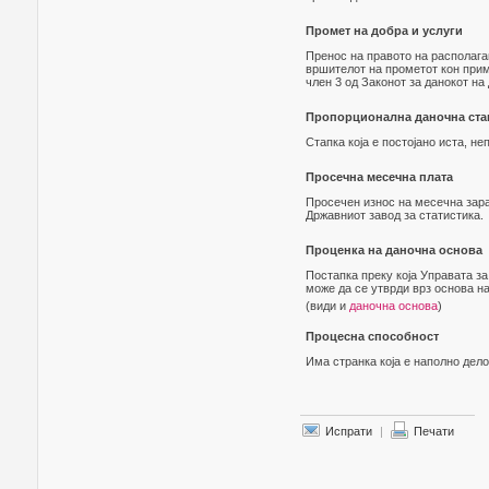
Промет на добра и услуги
Пренос на правото на располаг
вршителот на прометот кон прима
член 3 од Законот за данокот на
Пропорционална даночна ста
Стапка која е постојано иста, н
Просечна месечна плата
Просечен износ на месечна зара
Државниот завод за статистика.
Проценка на даночна основа
Постапка преку која Управата за
може да се утврди врз основа на
(види и
даночна основа
)
Процесна способност
Има странка која е наполно дело
Испрати
|
Печати