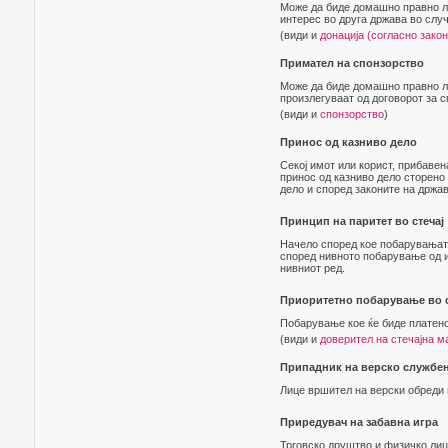
Може да биде домашно правно ли
интерес во друга држава во слу
(види и
донација (согласно закон
Примател на спонзорство
Може да биде домашно правно л
произлегуваат од договорот за с
(види и
спонзорство
)
Принос од казниво дело
Секој имот или корист, прибаве
принос од казниво дело сторено 
дело и според законите на држав
Принцип на паритет во стечај
Начело според кое побарувањата
според нивното побарување од им
нивниот ред.
Приоритетно побарување во с
Побарување кое ќе биде платен
(види и
доверител на стечајна м
Припадник на верско службе
Лице вршител на верски обреди 
Приредувач на забавна игра
Трговско друштво и физичко лиц