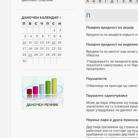
даночниот обврзник
А
Б
В
Г
Д
Ѓ
Е
Ж
П
ДАНОЧЕН КАЛЕНДАР
»
П
В
С
Ч
П
С
Н
Пазарна вредност на акција
1
2
Вредноста на акцијата којашто 
3
4
5
6
7
8
9
10
11
12
13
14
15
16
Пазарна вредност на недвиже
17
18
19
20
21
22
23
Вредноста на имотот која може 
24
25
26
27
28
29
30
обврска.
31
Утврдувањето на пазарната вред
локалната самоуправа, а по бар
проценувач.
Паушалисти
Обврзници на приходи од самост
Паушално оданочување
Може да бара обврзник кој порад
значително му го отежнува вршењ
врши утврдување на данокот не 
Перење пари и други приноси
Дејствија преземени од страна 
работење кои се состојат од пу
прибавени со казниво дејствие (т