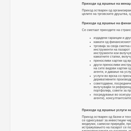
Приходи од вршење на менаџм
Приход остварен од организира
целите на трговските друштва, 
Приходи од вршење на финанс
Се сметаат приходите на странс
издадени гаранции и дру
камати од финансискиот 
трговија за своја сметка
инструменти на пазарот 
инструменти кои вклучув
каматните стапки, вклучу
преносливи хартии од вр
други преносливи инстру
на сите видови хартии о
агенти, и давање на услу
услуги во врска со прес
деривативните производ
советодавни, посредничк
вклучувајќи ги референц
портфолија, совети за п
посредување во осигуру
агенти), консултантските
Приходи од вршење услуги на 
Приход остварен од базни и тех
се однесуваат за инвестиции чиј
медиуми, саемски приредби, про
истражувањето на пазарот се п
карактеристиките на пазарите, м