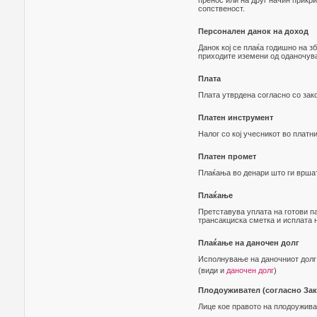
пренос или на друг начин прикр
сопственост.
Персонален данок на доход
Данок кој се плаќа годишно на з
приходите иземени од оданочува
Плата
Плата утврдена согласно со зако
Платен инструмент
Налог со кој учесникот во плат
Платен промет
Плаќања во денари што ги вршат
Плаќање
Претставува уплата на готови п
трансакциска сметка и исплата н
Плаќање на даночен долг
Исполнување на даночниот долг 
(види и
даночен долг
)
Плодоуживател (согласно Зак
Лице кое правото на плодоуживањ