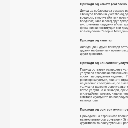
Приходи од камата (согласно 
Доход од побарувања секаков вид
стекнува право на учество од д
вредност, вклучувајќи ги и прем
вредност, како и секој друг дох
инструменти издадени и/или гар
финансиски институции кои делу
во Република Северна Македониј
Приходи од капитал
Дивиденди и други приходи оства
дадени на физички и правни лиц
други депозити.
Приходи од консалтинг услуги
Приход остварен од вршење услу
услуги во стопански финансиски
проект за определен надомест. П
ревизорски услуги, кои што стр
на деловно советување, се смета
услуга на деловно советување:
потоа услуги на инжињери, архи
и изведбени проекти, нацрти, уп
сметаат и услугите на посредува
на податоци.
Приходи од осигурителни пр
Приходите на странското правно 
на неживотно осигурување и 3) 
друштвата за осигурување и рео