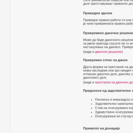
Сите финансиски обврски кои се
долг претставуваат приватен дол
Привидни зделки
Привидни правни работи со кои 
ја чини прикриената правна рабо
Привремено даночно решени
Може да биде даночното решение
за јавни приходи сеуште не го и
настанување на данокот. Привре
(види и
даночно решение
)
Привремен отпис на данок
Друга форма на престанок на да
нема наследник или ако ниеден 
отпишан даночен долг, доколку с
даночниот долг.
(види и
престанок на даночен до
Придонеси од задолжително 
Пензиско и инвалидско о
Задолжително капитално
Стаж на осигурување кој
Здравствено осигурувањ
Осигурување во случај н
Примател на донација