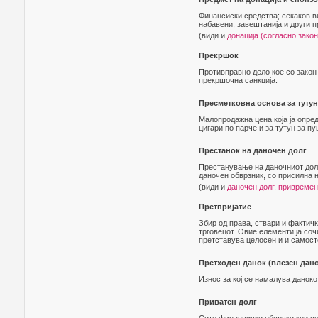
Финансиски средства; секаков ви
набавени; завештанија и други 
(види и
донација (согласно закон
Прекршок
Противправно дело кое со закон 
прекршочна санкција.
Пресметковна основа за туту
Малопродажна цена која ја опред
цигари по парче и за тутун за п
Престанок на даночен долг
Престанување на даночниот долг
даночен обврзник, со присилна 
(види и
даночен долг
,
привремен
Претпријатие
Збир од права, ствари и фактичк
трговецот. Овие елементи ја соч
претставува целосен и и самосто
Претходен данок (влезен дано
Износ за кој се намалува данок
Приватен долг