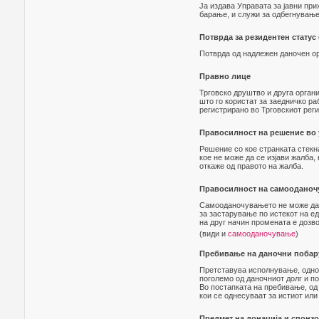
Ја издава Управата за јавни пр
барање, и служи за одбегнување
Потврда за резидентен статус 
Потврда од надлежен даночен ор
Правно лице
Трговско друштво и друга орган
што го користат за заедничко ра
регистрирано во Трговскиот реги
Правосилност на решение во 
Решение со кое странката стекн
кое не може да се изјави жалба,
откаже од правото на жалба.
Правосилност на самооданоч
Самооданочувањето не може да б
за застарување по истекот на е
на друг начин промената е дозво
(види и
самооданочување
)
Пребивање на даночни побар
Претставува исполнување, однос
поголемо од даночниот долг и по
Во постапката на пребивање, од
кои се однесуваат за истиот или 
Предмет на донација и спонз