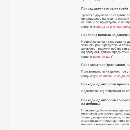
Приредувач на игра на среќа
Трговско друштво со седиште во
приредување на игри на среќа и
основано за приредување на игр
(види и
лиценца за игри на среќа
Присилна наплата на даночен
Начин/постапка на наплата на да
законски рок. Предмети на приси
должникот, парични побарувања 
од вредност, движни предмети и
(види и
даночен долг
)
Пристигнатост (доспеаност) н
Пристигнатоста на данокот се у
(види и
ден на плаќање на данок
Приходи од авторски права и
Надоместок кој обврзникот го ос
Приходи од авторски хонорар 
на добивка)
Плаќање од било кој вид, примен
уметничко или научно дело, вкл
знаци, дизајни или модели, план
комерцијалните или научните иск
нивното стекнување и употреба.