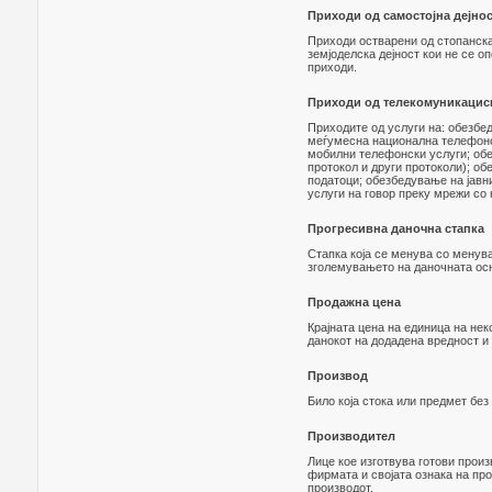
Приходи од самостојна дејнос
Приходи остварени од стопанска
земјоделска дејност кои не се о
приходи.
Приходи од телекомуникациск
Приходите од услуги на: обезбе
меѓумесна национална телефонс
мобилни телефонски услуги; обе
протокол и други протоколи); об
податоци; обезбедување на јавн
услуги на говор преку мрежи со 
Прогресивна даночна стапка
Стапка која се менува со менув
зголемувањето на даночната ос
Продажна цена
Крајната цена на единица на нек
данокот на додадена вредност и 
Производ
Било која стока или предмет без
Производител
Лице кое изготвува готови прои
фирмата и својата ознака на пр
производот.