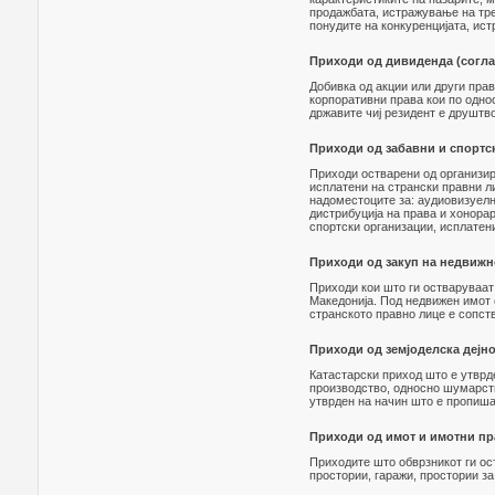
продажбата, истражување на тр
понудите на конкуренцијата, ист
Приходи од дивиденда (согла
Добивка од акции или други прав
корпоративни права кои по одно
државите чиј резидент е друштв
Приходи од забавни и спортск
Приходи остварени од организир
исплатени на странски правни ли
надоместоците за: аудиовизуелни
дистрибуција на права и хонорар
спортски организации, исплатени
Приходи од закуп на недвижн
Приходи кои што ги остваруваат
Македонија. Под недвижен имот с
странското правно лице е сопств
Приходи од земјоделска дејно
Катастарски приход што е утврде
производство, односно шумарство
утврден на начин што е пропиша
Приходи од имот и имотни пр
Приходите што обврзникот ги ос
простории, гаражи, простории за