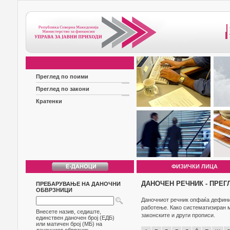
Преглед по поими
Преглед по закони
Кратенки
ФИЗИЧКИ ЛИЦА
ДАНОЧЕН РЕЧНИК - ПРЕГ
ПРЕБАРУВАЊЕ НА ДАНОЧНИ
ОБВРЗНИЦИ
Даночниот речник опфаќа дефиниц
работење. Како систематизиран м
Внесете назив, седиште,
законските и други прописи.
единствен даночен број (ЕДБ)
или матичен број (МБ) на