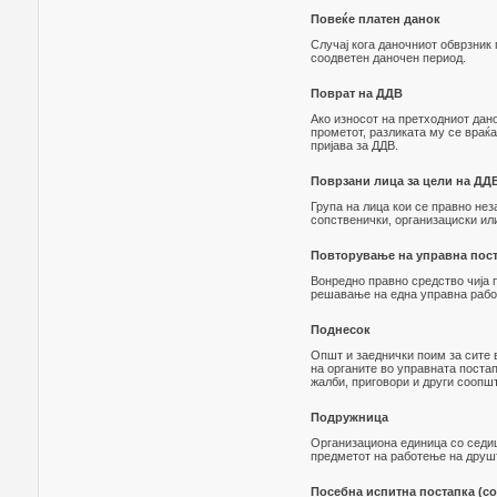
Повеќе платен данок
Случај кога даночниот обврзник 
соодветен даночен период.
Поврат на ДДВ
Ако износот на претходниот дано
прометот, разликата му се враќ
пријава за ДДВ.
Поврзани лица за цели на ДД
Група на лица кои се правно нез
сопственички, организациски ил
Повторување на управна пос
Вонредно правно средство чија 
решавање на една управна работ
Поднесок
Општ и заеднички поим за сите 
на органите во управната постап
жалби, приговори и други соопшт
Подружница
Организациона единица со седи
предметот на работење на друш
Посебна испитна постапка (со