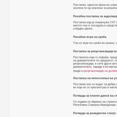
Постапка, односно фаза во управ
околности од значење за решени
Посебна постапка за задолжу
Постапка која ја покренува УЈП
имотот кој го поседува и средст
утврден данок.
Посебни игри на среќа
Tоа се игри на среќа во казино,
Постапка за реорганизација во
Постапката која го опфаќа: пред
на доверителите по предлогот; п
реорганизација; и сите други акт
доверителите, заради и во врска
(види и
реорганизација на должни
Постапка на непостоење на ус
Постапки кои се водат за добра 
во која не се пресметува и напл
Потврда за платен данок на с
Се издава по барање на странско
Република Северна Македонија з
Потврда за резидентен статус