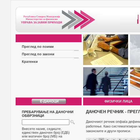
Преглед по поими
Преглед по закони
Кратенки
ФИЗИЧКИ ЛИЦА
ДАНОЧЕН РЕЧНИК - ПРЕГ
ПРЕБАРУВАЊЕ НА ДАНОЧНИ
ОБВРЗНИЦИ
Даночниот речник опфаќа дефиниц
работење. Како систематизиран м
Внесете назив, седиште,
законските и други прописи.
единствен даночен број (ЕДБ)
или матичен број (МБ) на