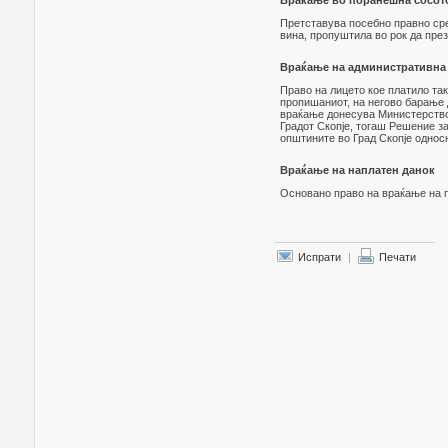
Враќање во поранешна сосото
Претставува посебно правно сред
вина, пропуштила во рок да през
Враќање на административна 
Право на лицето кое платило так
пропишаниот, на негово барање 
враќање донесува Министерствот
Градот Скопје, тогаш Решение з
општините во Град Скопје односн
Враќање на наплатен данок
Основано право на враќање на п
Испрати
|
Печати