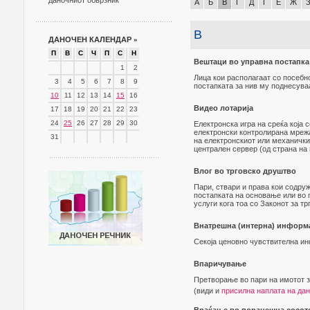
даночниот обврзник
А
Б
В
Г
Д
Ѓ
Е
Ж
В
ДАНОЧЕН КАЛЕНДАР
»
П
В
С
Ч
П
С
Н
Вештаци во управна постапка
1
2
Лица кои располагаат со посебн
3
4
5
6
7
8
9
постапката за нив му поднесува
10
11
12
13
14
15
16
Видео лотарија
17
18
19
20
21
22
23
24
25
26
27
28
29
30
Електронска игра на среќа која 
електронски контролирана мрежа
31
на електронскиот или механичкио
централен сервер (од страна на 
Влог во трговско друштво
Пари, ствари и права кои содру
постапката на основање или во 
услуги кога тоа со Законот за т
Внатрешна (интерна) информ
Секоја ценовно чувствителна ин
Впаричување
Претворање во пари на имотот з
(види и
присилна наплата на дан