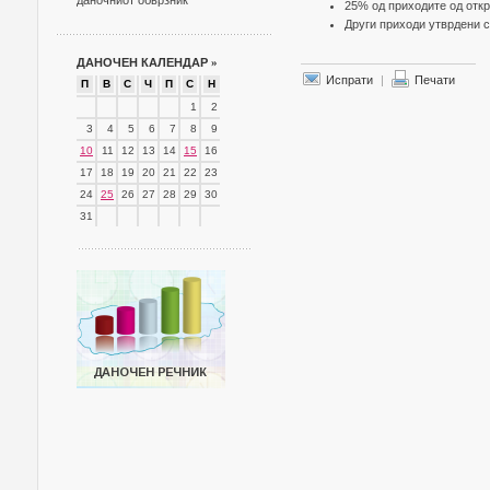
даночниот обврзник
25% од приходите од откр
Други приходи утврдени 
ДАНОЧЕН КАЛЕНДАР
»
Испрати
|
Печати
П
В
С
Ч
П
С
Н
1
2
3
4
5
6
7
8
9
10
11
12
13
14
15
16
17
18
19
20
21
22
23
24
25
26
27
28
29
30
31