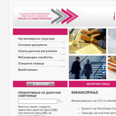
Организациска структура
Основни документи
Општа даночна регулатива
Меѓународна соработка
Отворени повици
Вработување
ФИЗИЧКИ ЛИЦА
ФИНАНСИРАЊЕ
ПРЕБАРУВАЊЕ НА ДАНОЧНИ
ОБВРЗНИЦИ
Финансирањето на УЈП се обезбе
Внесете назив, седиште,
Буџетот на Република Се
единствен даночен број (ЕДБ)
или матичен број (МБ) на
Приходи од склучени дого