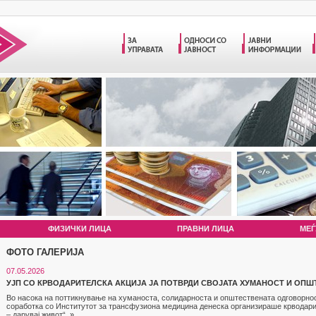
ФИЗИЧКИ ЛИЦА
ПРАВНИ ЛИЦА
МЕЃ
ФОТО ГАЛЕРИЈА
07.05.2026
УЈП СО КРВОДАРИТЕЛСКА АКЦИЈА ЈА ПОТВРДИ СВОЈАТА ХУМАНОСТ И ОП
Во насока на поттикнување на хуманоста, солидарноста и општествената одговорност
соработка со Институтот за трансфузиона медицина денеска организираше крводарит
– дарувај живот“.
»