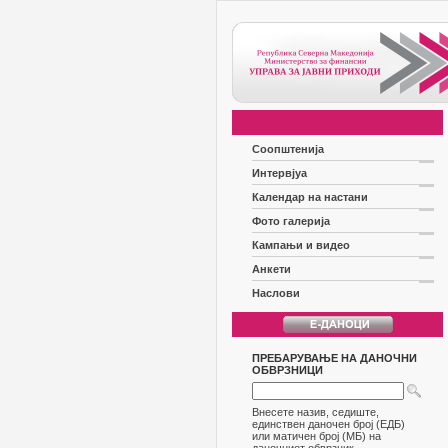
Соопштенија
Интервјуа
Календар на настани
Фото галерија
Кампањи и видео
Анкети
Наслови
ПРЕБАРУВАЊЕ НА ДАНОЧНИ
ОБВРЗНИЦИ
Внесете назив, седиште,
единствен даночен број (ЕДБ)
или матичен број (МБ) на