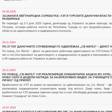
04.06.2025
ЗАЈАКНАТА МЕЃУНАРОДНА СОРАБОТКА: УЈП И ТУРСКИТЕ ДАНОЧНИ ВЛАСТ
РАЗБИРАЊЕ
Во периодот од 2-3 јуни 2025 година, делегација од Управата за јавни приходи, 
Петрова, оствари работна посета во Република Турција со цел продлабочување 
областа на оданочувањето и надворешната контрола...
29.11.2024
ПО 27 ПАТ ДАНОЧНИТЕ СЛУЖБЕНИЦИ ГО ОДБЕЛЕЖАА „СВ МАТЕЈ“ – ДЕНОТ
По повод „Св. Матеј“ – Денот на даночните работници директорката на УЈП Елена 
им го честита празникот на даночниците, а традиционално ги додели и признанијата з
и 40 годишна работа во Управата за јавни приходи...
29.11.2024
ПО ПОВОД „СВ МАТЕЈ“ УЈП РЕАЛИЗИРАШЕ ХУМАНИТАРНА АКЦИЈА ВО ОУРЦ 
НОВО СЕЛО И ДОДЕЛИ НАГРАДА ЗА НАЈКРЕАТИВНО ВИДЕО ЗА УЧЕНИЦИТЕ О
РИЧКО“ ОД ПРИЛЕП
Вработените во УЈП во рамки на програмата за одбележување на „Св. Матеј“ – Де
реализираа традиционална хуманитарна акција под мотото „Биди човек, биди 
вработените во УЈП донираа парични средства со кои обезбедија донација за основн
Климент Охридски“ во Ново Село...
19.07.2024
ЧОВЕЧКИОТ КАПИТАЛ Е НЕЗАМЕНЛИВ РЕСУРС ЗА ФУНКЦИОНИРАЊЕ НА УПРА