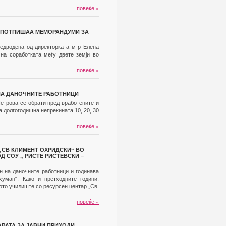
повеќе
»
И ПОТПИШАА МЕМОРАНДУМИ ЗА
предводена од директорката м-р Елена
на соработката меѓу двете земји во
повеќе
»
 НА ДАНОЧНИТЕ РАБОТНИЦИ
Петрова се обрати пред вработените и
а долгогодишна непрекината 10, 20, 30
повеќе
»
„СВ КЛИМЕНТ ОХРИДСКИ“ ВО
Д СОУ „ РИСТЕ РИСТЕВСКИ –
н на даночните работници и годинава
хуман“. Како и претходните години,
ото училиште со ресурсен центар „Св.
повеќе
»
ВАТА ЗА ЈАВНИ ПРИХОДИ