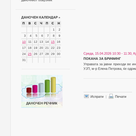
даночниот обврзник
ДАНОЧЕН КАЛЕНДАР
»
П
В
С
Ч
П
С
Н
1
2
3
4
5
6
7
8
9
10
11
12
13
14
15
16
17
18
19
20
21
22
23
Среда, 15.04.2026 10:30 - 11:30,
24
25
26
27
28
29
30
ПОКАНА ЗА БРИФИНГ
31
Управата за јавни приходи ве ин
УЈП, м-р Елена Петрова, ќе одрж
Испрати
|
Печати