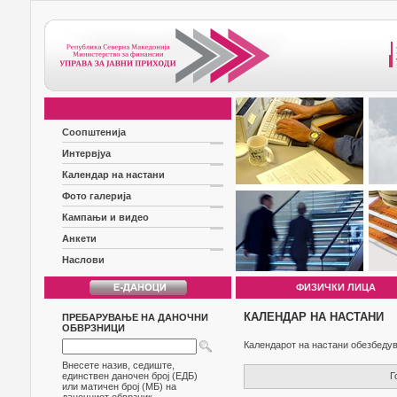
Соопштенија
Интервјуа
Календар на настани
Фото галерија
Кампањи и видео
Анкети
Наслови
ФИЗИЧКИ ЛИЦА
КАЛЕНДАР НА НАСТАНИ
ПРЕБАРУВАЊЕ НА ДАНОЧНИ
ОБВРЗНИЦИ
Календарот на настани обезбедув
Внесете назив, седиште,
Г
единствен даночен број (ЕДБ)
или матичен број (МБ) на