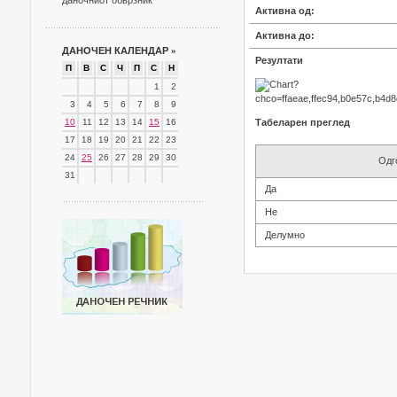
даночниот обврзник
Активна од:
Активна до:
ДАНОЧЕН КАЛЕНДАР
»
Резултати
П
В
С
Ч
П
С
Н
1
2
3
4
5
6
7
8
9
10
11
12
13
14
15
16
Табеларен преглед
17
18
19
20
21
22
23
24
25
26
27
28
29
30
Одг
31
Да
Не
Делумно