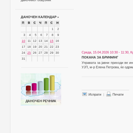
даночниот обврзник
ДАНОЧЕН КАЛЕНДАР
»
П
В
С
Ч
П
С
Н
1
2
3
4
5
6
7
8
9
10
11
12
13
14
15
16
17
18
19
20
21
22
23
Среда, 15.04.2026 10:30 - 11:30,
24
25
26
27
28
29
30
ПОКАНА ЗА БРИФИНГ
31
Управата за јавни приходи ве ин
УЈП, м-р Елена Петрова, ќе одрж
Испрати
|
Печати