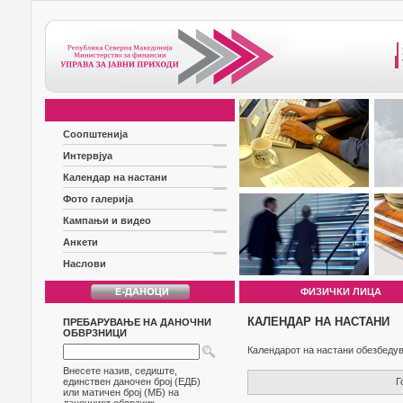
Соопштенија
Интервјуа
Календар на настани
Фото галерија
Кампањи и видео
Анкети
Наслови
ФИЗИЧКИ ЛИЦА
КАЛЕНДАР НА НАСТАНИ
ПРЕБАРУВАЊЕ НА ДАНОЧНИ
ОБВРЗНИЦИ
Календарот на настани обезбедув
Внесете назив, седиште,
Г
единствен даночен број (ЕДБ)
или матичен број (МБ) на