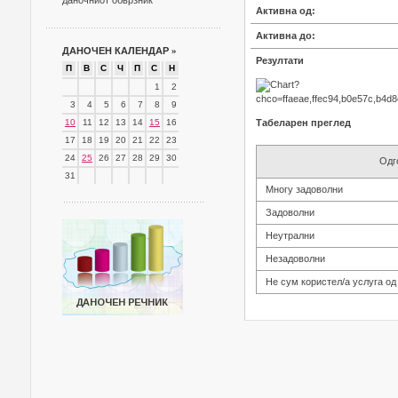
даночниот обврзник
Активна од:
Активна до:
ДАНОЧЕН КАЛЕНДАР
»
Резултати
П
В
С
Ч
П
С
Н
1
2
3
4
5
6
7
8
9
10
11
12
13
14
15
16
Табеларен преглед
17
18
19
20
21
22
23
24
25
26
27
28
29
30
Одг
31
Многу задоволни
Задоволни
Неутрални
Незадоволни
Не сум користел/а услуга од