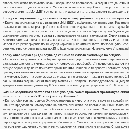
сивата економија во земјава, како и обврските за проверката на годишните даночни п
разговаравме со директорката на Управата за јавни приходи Сања Лукаревска. Таа 
воведувањето на „Мој ДДВ“ се постигнати и дека наплатата на данокот на додадена в
Колку сте задоволна од досегашниот одзив кај граѓаните за учество во проект
– Бројот на корисници на апликацијата „Мој ДДВ“ секојдневно се зголемува. Тоа знач
граѓаните кон оваа мерка. Граѓаните веќе се свесни дека она што го ветивме, дека ќе
и го остваруваме. Тие се, исто така, свесни дека со самото барање да им бидат изд
скенирање директно учествуваат во намалување на сивата економија. Очекувањата 
Бројките кажуваат дека по првата исплата на 15 отсто од пресметаниот ДДВ, интерес
месечно се регистрирале по 10 илјади корисници на апликацијата, по започнувањето 
сега месечно се регистрираат по 25 илјади нови корисници. Искрено, како Управа за
Колку оваа мерка придонесува да се намали сивата економија во земјава?
– Со помош на граѓаните, кои бараат да им се издадат фискални сметки при нивните 
валидната фискална сметка, заедно учествуваме во „борбата“ против оние даночни о
скријат односно да не го прикажат прометот што навистина го прават. Граѓаните секој
пријавуваат издавање на незаконски фискални сметки и пријавуваат нерегуларности
на мерката, бројот на овие јавувања е драстично зголемен, така што денес имаме 1.6
пак, минатата година истиот период имавме 741 пријава. По воведувањето на „Мој Д
вредност има зголемување од 11,2 проценти, и тоа од јули до декември 2019 со истио
Бизнис-заедницата честопати посочува дека голем проблем претставува сиват
активности презема УЈП за нејзино сузбивање?
– Во постојан контакт сме со бизнис-заедницата и честопати остваруваме средби, г
нивните предлози за намалување на сивата економија, за наоѓање начини и механиз
конкуренција од фирми што не работат во согласност со законите. Ова е стратегиски
континуирано се спроведуваат активности, како во однос на измени во законска регу
со учество во изработка на национални стратегии, склучување меморандуми за сора
спроведување контроли кај даночни обврзници по Законот за регистрирање на готов
поседување фискален систем и регистрирање на готовинските плаќања. Спроведува