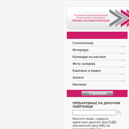
Соопштенија
Интервјуа
Календар на настани
Фото галерија
Кампањи и видео
Анкети
Наслови
ПРЕБАРУВАЊЕ НА ДАНОЧНИ
ОБВРЗНИЦИ
Внесете назив, седиште,
единствен даночен број (ЕДБ)
или матичен број (МБ) на