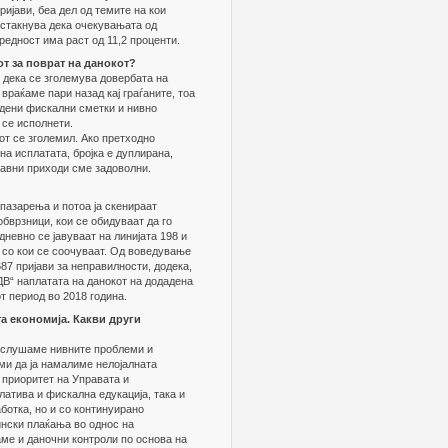
ријави, беа дел од темите на кои
истакнува дека очекувањата од
редност има раст од 11,2 проценти.
от за поврат на данокот?
и дека се зголемува довербата на
 враќаме пари назад кај граѓаните, тоа
адени фискални сметки и нивно
се исполнети.
от се зголемил. Ако претходно
на исплатата, бројка е дуплирана,
 јавни приходи сме задоволни.
пазарења и потоа ја скенираат
бврзници, кои се обидуваат да го
дневно се јавуваат на линијата 198 и
 со кои се соочуваат. Од воведување
87 пријави за неправилности, додека,
ДВ“ наплатата на данокот на додадена
т период во 2018 година.
а економија. Какви други
и слушаме нивните проблеми и
ми да ја намалиме нелојалната
 приоритет на Управата и
латива и фискална едукација, така и
ботка, но и со континуирано
ински плаќања во однос на
ме и даночни контроли по основа на