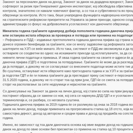
Законот за персонален данок на доход, Законот за данок на додадена вредност, Зако
софтверот за ризик при Генералниот даночен инспекторат, кој обезбедува објективна
контрола, значително се намали човечкиот фактор, а со тоа и субјективноста во про
обврзници за контрола. Исто така, беше унапредена функцијата надворешна контрол
на стратегиските реформски приоритети на Управата за јавни приходи, односно соз
администрација со фокус на доброволната усогласеност кон даночните обврзници.
Минатата година граѓаните однапред добија пополнета годишна даночна прија
или останува истата обврска за проверка и потврда или промена на податоци
– Реформата е-ПДД – издавање претпополнета годишна даночна пријава од страна на
донесе огромен бенефиција за граѓаните, кои се многу задоволни од реформата зато
шалтерите на УЈП се веќе минато. Исто така, системот е-ПДД им овозможува и да п
оствариле се соодветни во однос на искажаните приходи од исплатувачите, за да се
нивните лични податоци и примања. И оваа година граѓаните на своите е-адреси ќе 
даночна пријава (ГДП) е подготвена за потврдување. Граѓаните ќе може да ја разглед
да ја потврдат, а доколку не се согласуваат со внесените податоци може истите тие д
Во суштина, остануваат исти обврските како претходната година и за УЈП и за граѓани
ја подготви ГДП и ќе ги повика граѓаните да ја прегледаат преку системот е-персонал
31.5.2020 година, а доколку не го сторат тоа од први јуни, ГДП ќе се смета за потвр
стојат на располагање за сите недоумици и нејаснотии на граѓаните.
Со донесување на Законот за данок на личен доход, кој стапи во сила на први јануа
постојниот образец да се замени со нов, кој сега се нарекува ДЛД ГДП и е усогласен 
терминологија и, се разбира, со неговата суштина.
Годишната даночна пријава за 2019 година ќе се разликува од онаа за 2018 година в
данок на личен доход, поради примената на прогресивната стапка од 18 отсто, која в
самостојна дејност, доход од авторски и сродни права и доход од продажба на сопст
година.
Имено, во зависност од тоа дали даночната основа кај овие видови доход на годишно
данок на доход по овие основи бил пресметан со примена на стапка од 10 проценти