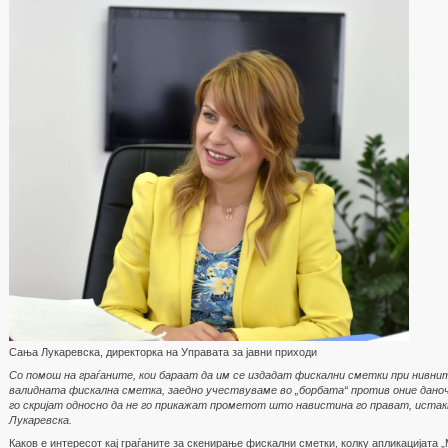
Сања Лукаревска, директорка на Управата за јавни приходи
Со помош на граѓаните, кои бараат да им се издадат фискални сметки при нивни
валидната фискална сметка, заедно учествуваме во „борбата“ против оние даноч
го скријат односно да не го прикажат прометот што навистина го прават, иста
Лукаревска.
Каков е интересот кај граѓаните за скенирање фискални сметки, колку апликацијата 