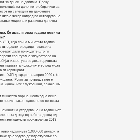
нот за данок на добивка. Преку
 селекција на даночните обврзници за
цесот на селекција на даночните
а што е чекор напред во остварување
давање модерна и развиена даночна
ва. Ќе има ли оваа година новини
те?
 УЈП, која почна минатата година,
а што долгите редици чекање на
роверат дали приходите што ги
 спречи евентуална злоупотреба на
добијат известување дека годишната
аат пријавата и доколку е во ред може
а ги коригираат.
те. УЈП до крајот на април 2020 г. ќе
ен данок. Рокот за потврдување е
дена. Даночните службеници, секако, им
ри минатата година, неопходно беше
со новиот закон, односно со неговата
о начинот на утврдување на годишниот
ажеше за доход од работа, доход од
вени земјоделски производи за 2019
 ниво надминува 1.080.000 денари, а
 може да следува дозадолжување со