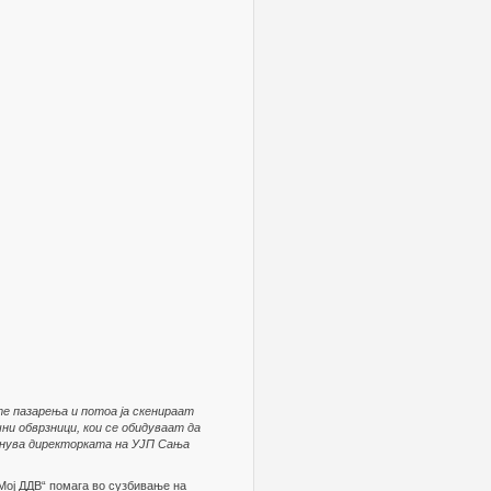
те пазарења и потоа ја скенираат
ни обврзници, кои се обидуваат да
кнува директорката на УЈП Сања
„Мој ДДВ“ помага во сузбивање на