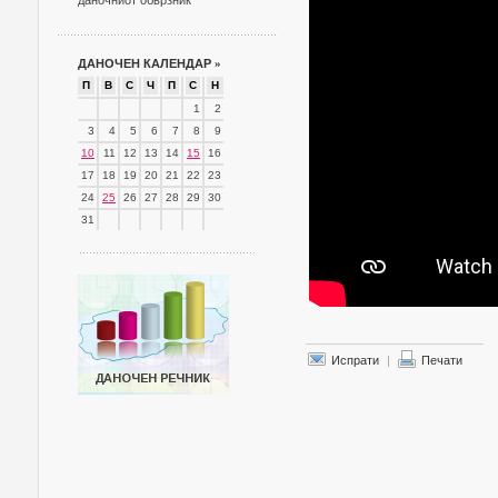
даночниот обврзник
ДАНОЧЕН КАЛЕНДАР
»
П
В
С
Ч
П
С
Н
1
2
3
4
5
6
7
8
9
10
11
12
13
14
15
16
17
18
19
20
21
22
23
24
25
26
27
28
29
30
31
Испрати
|
Печати