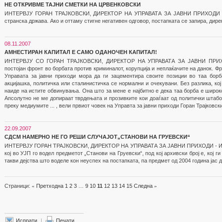
НЕ ОТКРИВМЕ ТАЈНИ СМЕТКИ НА ЦРВЕНКОВСКИ
ИНТЕРВЈУ ГОРАН ТРАЈКОВСКИ, ДИРЕКТОР НА УПРАВАТА ЗА ЈАВНИ ПРИХОДИ - 
странска држава. Ако и оттаму стигне негативен одговор, постапката се запира, дире
08.11.2007
АМНЕСТИРАН КАПИТАЛ Е САМО ОДАНОЧЕН КАПИТАЛ!
ИНТЕРВЈУ СО ГОРАН ТРАЈКОВСКИ, ДИРЕКТОР НА УПРАВАТА ЗА ЈАВНИ ПРИХОД
постојан фронт во борбата против криминалот, корупција и неплаќачите на данок. Фр
Управата за јавни приходи мора да ги зацементира своите позиции во таа бор
акцијашка, политичка или сталинистичка се нормални и очекувани. Без разлика, кој 
наиде на истите обвинувања. Она што за мене е најбитно е дека таа борба е широк
Апсолутно не ме допираат тврдењата и прозивките кои доаѓаат од политички штабо
преку медиумите ... , вели првиот човек на Управта за јавни приходи Горан Трајковски
22.09.2007
СДСМ НАМЕРНО НЕ ГО РЕШИ СЛУЧАЈОТ„СТАНОВИ НА ГРУЕВСКИ“
ИНТЕРВЈУ ГОРАН ТРАЈКОВСКИ, ДИРЕКТОР НА УПРАВАТА ЗА ЈАВНИ ПРИХОДИ - И по
кој во УЈП го водел предметот „Станови на Груевски“, под кој архивски број е, кој г
такви дејства што воделе кон неуспех на постапката, па предмет од 2004 година јас д
Страници:
«
Претходна
1
2
3
…
9
10
11
12
13
14
15
Следна
»
Испрати
|
Печати