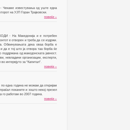
Чекаме известувања од уште една
кторот на УЈП Горан Трајковски.
повеќе
»
И - На Македонија и е потребен
онтот е отворен и треба да се издржи.
ба. Обвинувањата дека оваа борба е
и да е тој што ја отвора таа борба ќе
о поддржана од македонската јавност.
ви, невладини организации, експерти,
 во интервјуто за “Капитал”.
повеќе
»
 една година не можам да откријам
и праќал поканите и зошто некој презел
а го работам во 2007 година.
повеќе
»