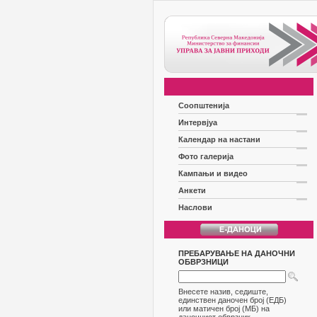
Соопштенија
Интервјуа
Календар на настани
Фото галерија
Кампањи и видео
Анкети
Наслови
ПРЕБАРУВАЊЕ НА ДАНОЧНИ
ОБВРЗНИЦИ
Внесете назив, седиште,
единствен даночен број (ЕДБ)
или матичен број (МБ) на