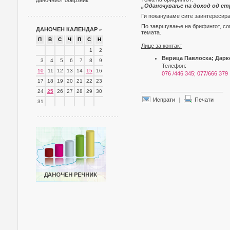
даночниот обврзник
„Оданочување на доход од с
Ги покануваме сите заинтересира
По завршување на брифингот, сог
ДАНОЧЕН КАЛЕНДАР
»
темата.
П
В
С
Ч
П
С
Н
Лице за контакт
1
2
Верица Павлоска; Дарк
3
4
5
6
7
8
9
Телефон:
10
11
12
13
14
15
16
076 /446 345; 077/666 379
17
18
19
20
21
22
23
24
25
26
27
28
29
30
Испрати
|
Печати
31