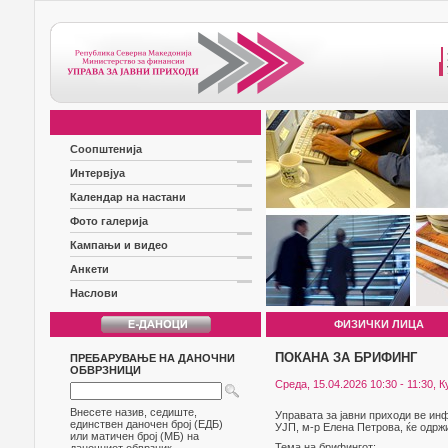
Соопштенија
Интервјуа
Календар на настани
Фото галерија
Кампањи и видео
Анкети
Наслови
ФИЗИЧКИ ЛИЦА
ПОКАНА ЗА БРИФИНГ
ПРЕБАРУВАЊЕ НА ДАНОЧНИ
ОБВРЗНИЦИ
Среда, 15.04.2026 10:30 - 11:30,
Внесете назив, седиште,
Управата за јавни приходи ве инф
единствен даночен број (ЕДБ)
УЈП, м-р Елена Петрова, ќе одрж
или матичен број (МБ) на
Тема на брифингот: