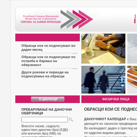
Обрасци кои се поднесуваат во
даден месец
Обрасци кои се поднесуваат по
потреба и барање на
обврзникот
Други рокови и периоди на
поднесување на обрасци
ФИЗИЧКИ ЛИЦА
ОБРАСЦИ КОИ СЕ ПОДНЕ
ПРЕБАРУВАЊЕ НА ДАНОЧНИ
ОБВРЗНИЦИ
ДАНОЧНИОТ КАЛЕНДАР
е Ваш 
даноците во законски предвидени
Внесете назив, седиште,
Во календарот даден е преглед н
единствен даночен број (ЕДБ)
по одделни видови даноци.
или матичен број (МБ) на