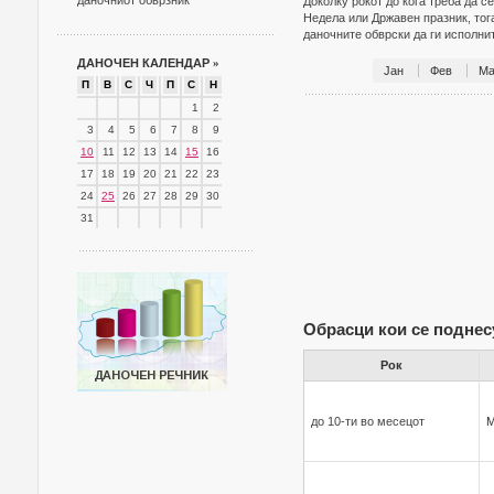
даночниот обврзник
Доколку рокот до кога треба да с
Недела или Државен празник, тог
даночните обврски да ги исполн
ДАНОЧЕН КАЛЕНДАР
»
Јан
Фев
Ма
П
В
С
Ч
П
С
Н
1
2
3
4
5
6
7
8
9
10
11
12
13
14
15
16
17
18
19
20
21
22
23
24
25
26
27
28
29
30
31
Обрасци кои се поднес
Рок
до 10-ти во месецот