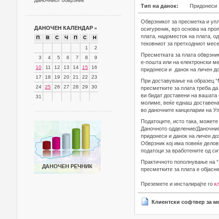
даночниот обврзник
Тип на данок:
Придонеси
Обврзникот за пресметка и упл
ДАНОЧЕН КАЛЕНДАР
»
осигуреник, врз основа на про
плата, надоместок на плата, од
П
В
С
Ч
П
С
Н
тековниот за претходниот месе
1
2
Пресметката за плата обврзник
3
4
5
6
7
8
9
е-пошта или на електронски м
10
11
12
13
14
15
16
придонеси и данок на личен до
17
18
19
20
21
22
23
При доставување на образец “
24
25
26
27
28
29
30
пресметките за плата треба да 
ви бидат доставени на вашата 
31
молиме, веќе еднаш доставенат
во даночните канцеларии на Уп
Податоците, исто така, можете 
Даночното одделение/Даночнио
придонеси и данок на личен до
Обврзник кој има повеќе дело
податоци за вработените од си
Практичното пополнување на “
пресметките за плата е објасн
Преземете и инсталирајте го
к
Клиентски софтвер за ме