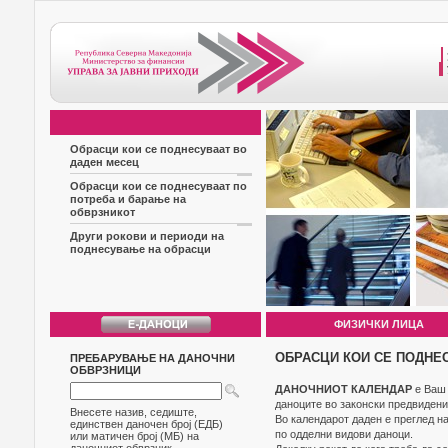
Обрасци кои се поднесуваат во
даден месец
Обрасци кои се поднесуваат по
потреба и барање на
обврзникот
Други рокови и периоди на
поднесување на обрасци
ФИЗИЧКИ ЛИЦА
ОБРАСЦИ КОИ СЕ ПОДНЕ
ПРЕБАРУВАЊЕ НА ДАНОЧНИ
ОБВРЗНИЦИ
ДАНОЧНИОТ КАЛЕНДАР
е Ваш 
даноците во законски предвидени
Внесете назив, седиште,
Во календарот даден е преглед н
единствен даночен број (ЕДБ)
по одделни видови даноци.
или матичен број (МБ) на