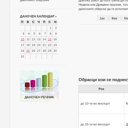
даночниот обврзник
Доколку рокот до кога треба да с
Недела или Државен празник, тог
даночните обврски да ги исполн
ДАНОЧЕН КАЛЕНДАР
»
Јан
Фев
Ма
П
В
С
Ч
П
С
Н
1
2
3
4
5
6
7
8
9
10
11
12
13
14
15
16
17
18
19
20
21
22
23
24
25
26
27
28
29
30
31
Обрасци кои се поднес
Рок
до 10-ти во месецот
до 15-ти во месецот
Д