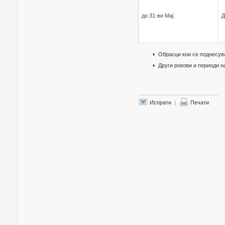
до 31-ви Мај
Д
Обрасци кои се поднесув
Други рокови и периоди 
Испрати
|
Печати