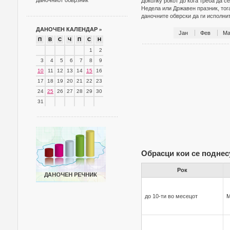
даночниот обврзник
Доколку рокот до кога треба да с
Недела или Државен празник, тог
даночните обврски да ги исполн
ДАНОЧЕН КАЛЕНДАР
»
Јан
Фев
Ма
П
В
С
Ч
П
С
Н
1
2
3
4
5
6
7
8
9
10
11
12
13
14
15
16
17
18
19
20
21
22
23
24
25
26
27
28
29
30
31
Обрасци кои се поднес
Рок
до 10-ти во месецот