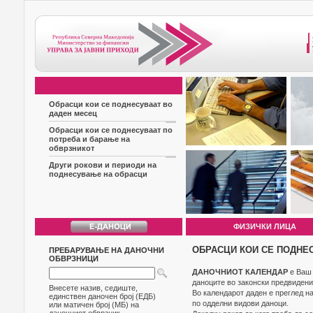
Обрасци кои се поднесуваат во
даден месец
Обрасци кои се поднесуваат по
потреба и барање на
обврзникот
Други рокови и периоди на
поднесување на обрасци
ФИЗИЧКИ ЛИЦА
ОБРАСЦИ КОИ СЕ ПОДНЕ
ПРЕБАРУВАЊЕ НА ДАНОЧНИ
ОБВРЗНИЦИ
ДАНОЧНИОТ КАЛЕНДАР
е Ваш 
даноците во законски предвидени
Внесете назив, седиште,
Во календарот даден е преглед н
единствен даночен број (ЕДБ)
по одделни видови даноци.
или матичен број (МБ) на