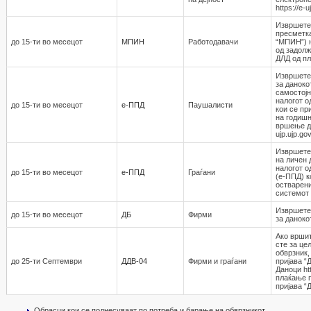
https://e-
Извршете
пресметка
до 15-ти во месецот
МПИН
Работодавaчи
“МПИН”) 
од задолж
ДЛД од пл
Извршете
за даноко
самостојн
налогот о
до 15-ти во месецот
е-ППД
Паушалисти
кои се пр
на годишн
вршење де
ujp.ujp.go
Извршете 
на личен 
налогот о
до 15-ти во месецот
е-ППД
Граѓани
(е-ППД) к
остварени
системот h
Извршете
до 15-ти во месецот
ДБ
Фирми
за даноко
Ако вршит
сте за це
обврзник,
до 25-ти Септември
ДДВ-04
Фирми и граѓани
пријава “
Даноци htt
плаќање п
пријава “
Обрасци кои се поднесуваат по потреба и барање на обврзникот