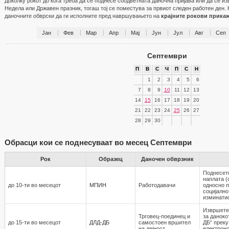
Доколку рокот до кога треба да се поднесе соодветната даночна пријава или да се и
Недела или Државен празник, тогаш тој се поместува за првиот следен работен ден. 
даночните обврски да ги исполните пред навршувањето на
крајните рокови прика
Јан
Фев
Мар
Апр
Мај
Јун
Јул
Авг
Сеп
Септември
П
В
С
Ч
П
С
Н
1
2
3
4
5
6
7
8
9
10
11
12
13
14
15
16
17
18
19
20
21
22
23
24
25
26
27
28
29
30
Обрасци кои се поднесуваат во месец Септември
Рок
Образец
Даночен обврзник
Поднесет
наплата (
до 10-ти во месецот
МПИН
Работодавaчи
односно 
социјално
изминати
Извршете
Трговец-поединец и
за даноко
до 15-ти во месецот
ДЛД-ДБ
самостоен вршител
ДБ“ преку
на дејност
електронс