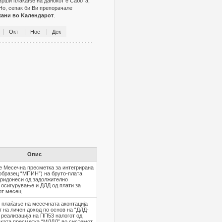
зврши плаќање на данокот е Сабота,
Но, сепак би Ви препорачале
жани во Kалендарот
.
Окт
Ное
Дек
Опис
е Месечна пресметка за интегрирана
образец “МПИН”) на бруто-плата
придонеси од задолжително
 осигурување и ДЛД од плати за
от месец.
 плаќање на месечната аконтација
т на личен доход по основ на “ДЛД-
 реализација на ПП53 налогот од
ката пресметка “МДЛД” во системот