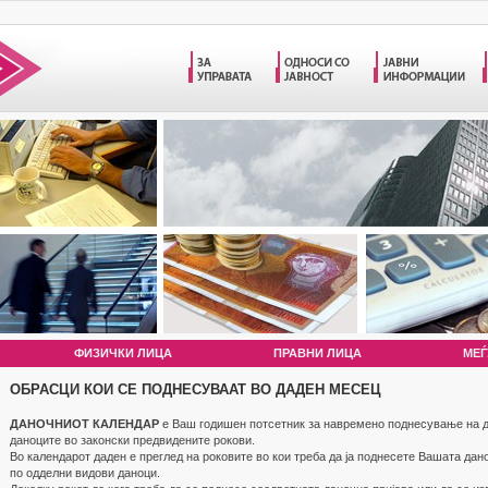
ФИЗИЧКИ ЛИЦА
ПРАВНИ ЛИЦА
МЕЃ
ОБРАСЦИ КОИ СЕ ПОДНЕСУВААТ ВО ДАДЕН МЕСЕЦ
ДАНОЧНИОТ КАЛЕНДАР
е Ваш годишен потсетник за навремено поднесување на д
даноците во законски предвидените рокови.
Во календарот даден е преглед на роковите во кои треба да ја поднесете Вашата дан
по одделни видови даноци.