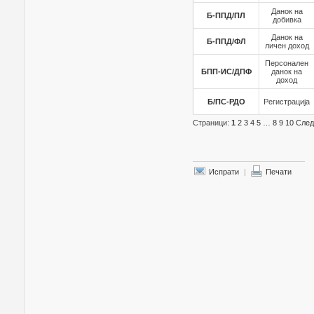
Данок на
Б-ППД/ПЛ
добивка
Данок на
Б-ППД/ФЛ
личен доход
Персонален
БПП-ИС/ДПФ
данок на
доход
Б/ПС-РДО
Регистрација
Страници:
1
2
3
4
5
…
8
9
10
Сле
Испрати
|
Печати