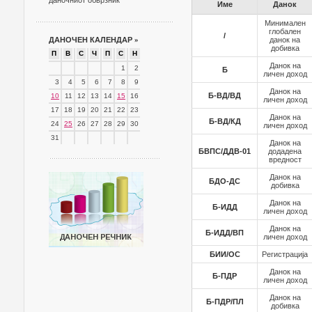
даночниот обврзник
Име
Данок
Минимален
глобален
/
ДАНОЧЕН КАЛЕНДАР
»
данок на
добивка
П
В
С
Ч
П
С
Н
Данок на
1
2
Б
личен доход
3
4
5
6
7
8
9
Данок на
Б-ВД/ВД
10
11
12
13
14
15
16
личен доход
17
18
19
20
21
22
23
Данок на
Б-ВД/КД
24
25
26
27
28
29
30
личен доход
31
Данок на
БВПС/ДДВ-01
додадена
вредност
Данок на
БДО-ДС
добивка
Данок на
Б-ИДД
личен доход
Данок на
Б-ИДД/ВП
личен доход
БИИ/ОС
Регистрација
Данок на
Б-ПДР
личен доход
Данок на
Б-ПДР/ПЛ
добивка