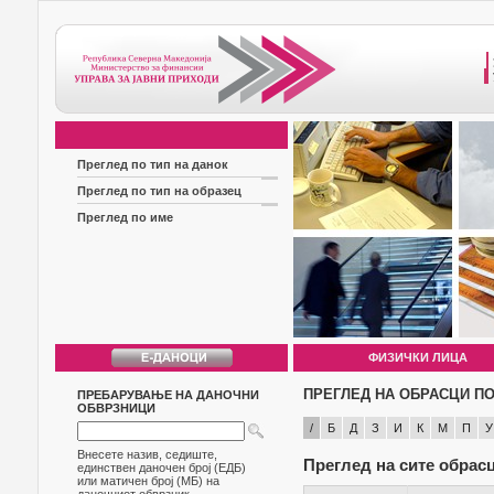
Преглед по тип на данок
Преглед по тип на образец
Преглед по име
ФИЗИЧКИ ЛИЦА
ПРЕГЛЕД НА ОБРАСЦИ ПО
ПРЕБАРУВАЊЕ НА ДАНОЧНИ
ОБВРЗНИЦИ
/
Б
Д
З
И
К
М
П
У
Внесете назив, седиште,
Преглед на сите обрас
единствен даночен број (ЕДБ)
или матичен број (МБ) на