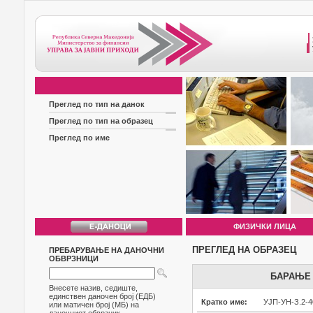
Преглед по тип на данок
Преглед по тип на образец
Преглед по име
ФИЗИЧКИ ЛИЦА
ПРЕГЛЕД НА ОБРАЗЕЦ
ПРЕБАРУВАЊЕ НА ДАНОЧНИ
ОБВРЗНИЦИ
БАРАЊЕ 
Внесете назив, седиште,
единствен даночен број (ЕДБ)
Кратко име:
УЈП-УН-З.2-4
или матичен број (МБ) на