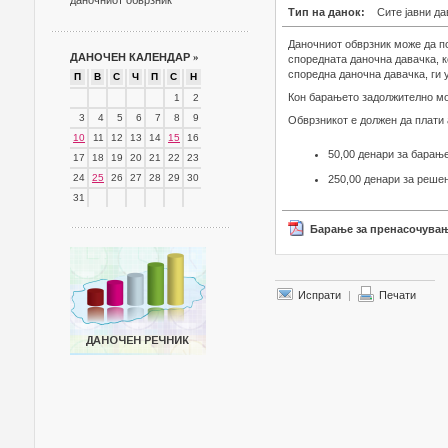
даночниот обврзник
Тип на данок:
Сите јавни да
Даночниот обврзник може да п
ДАНОЧЕН КАЛЕНДАР
»
споредната даночна давачка, ко
споредна даночна давачка, ги 
П
В
С
Ч
П
С
Н
Кон барањето задолжително мо
1
2
3
4
5
6
7
8
9
Обврзникот е должен да плати 
10
11
12
13
14
15
16
50,00 денари за барањ
17
18
19
20
21
22
23
24
25
26
27
28
29
30
250,00 денари за реше
31
Барање за пренасочувањ
Испрати
|
Печати