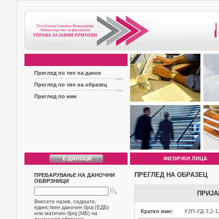
Преглед по тип на данок
Преглед по тип на образец
Преглед по име
ФИЗИЧКИ ЛИЦА
ПРЕГЛЕД НА ОБРАЗЕЦ
ПРЕБАРУВАЊЕ НА ДАНОЧНИ
ОБВРЗНИЦИ
ПРИЈА
Внесете назив, седиште,
единствен даночен број (ЕДБ)
Кратко име:
УЈП-УД-З.2-1
или матичен број (МБ) на