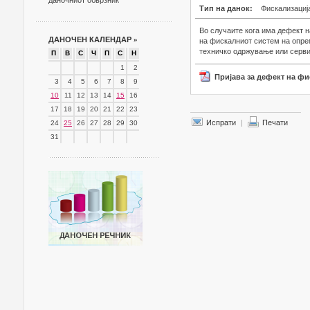
даночниот обврзник
Тип на данок:
Фискализациј
Во случаите кога има дефект 
ДАНОЧЕН КАЛЕНДАР
»
на фискалниот систем на опре
техничко одржување или серви
П
В
С
Ч
П
С
Н
1
2
Пријава за дефект на фи
3
4
5
6
7
8
9
10
11
12
13
14
15
16
17
18
19
20
21
22
23
Испрати
|
Печати
24
25
26
27
28
29
30
31