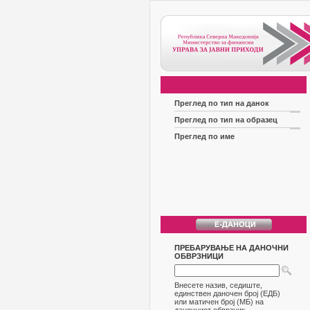
Преглед по тип на данок
Преглед по тип на образец
Преглед по име
ПРЕБАРУВАЊЕ НА ДАНОЧНИ
ОБВРЗНИЦИ
Внесете назив, седиште,
единствен даночен број (ЕДБ)
или матичен број (МБ) на