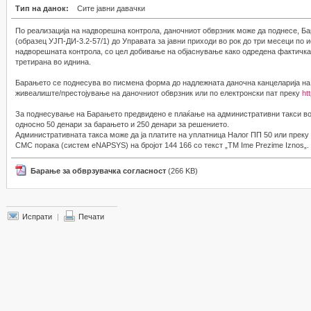
Тип на данок:
Сите јавни давачки
По реализација на надворешна контрола, даночниот обврзник може да поднесе, Б
(образец УЈП-ДИ-3.2-57/1) до Управата за јавни приходи во рок до три месеци по 
надворешната контрола, со цел добивање на објаснување како одредена фактичка
третирана во иднина.
Барањето се поднесува во писмена форма до надлежната даночна канцеларија на
живеалиште/престојување на даночниот обврзник или по електронски пат преку
ht
За поднесување на Барањето предвидено е плаќање на административни такси во 
односно 50 денари за барањето и 250 денари за решението.
Административната такса може да ја платите на уплатница Налог ПП 50 или прек
СМС порака (систем eNAPSYS) на бројот 144 166 со текст „TM Ime Prezime Iznos„.
Барање за обврзувачка согласност
(266 KB)
Испрати
|
Печати