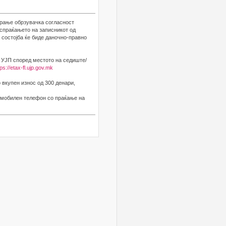
арање обрзувачка согласност
испраќањето на записникот од
 состојба ќе биде даночно-правно
 УЈП според местото на седиште/
tps://etax-fl.ujp.gov.mk
вкупен износ од 300 денари,
у мобилен телефон со праќање на