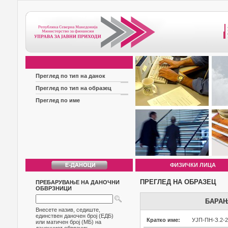
Преглед по тип на данок
Преглед по тип на образец
Преглед по име
ФИЗИЧКИ ЛИЦА
ПРЕГЛЕД НА ОБРАЗЕЦ
ПРЕБАРУВАЊЕ НА ДАНОЧНИ
ОБВРЗНИЦИ
БАРАЊ
Внесете назив, седиште,
единствен даночен број (ЕДБ)
Кратко име:
УЈП-ПН-З.2-2
или матичен број (МБ) на