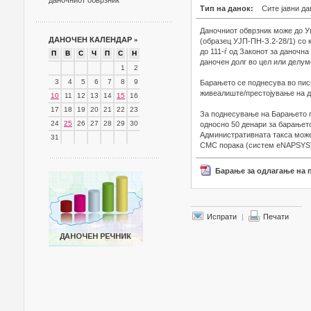
даночниот обврзник
Тип на данок:
Сите јавни да
Даночниот обврзник може до У
ДАНОЧЕН КАЛЕНДАР
»
(образец УЈП-ПН-З.2-28/1) со 
до 111-ѓ од Законот за даночн
П
В
С
Ч
П
С
Н
даночен долг во цел или делум
1
2
3
4
5
6
7
8
9
Барањето се поднесува во пис
живеалиште/престојување на д
10
11
12
13
14
15
16
17
18
19
20
21
22
23
За поднесување на Барањето п
24
25
26
27
28
29
30
односно 50 денари за барањето
Административната такса може
31
СМС порака (систем eNAPSYS) н
Барање за одлагање на 
Испрати
|
Печати