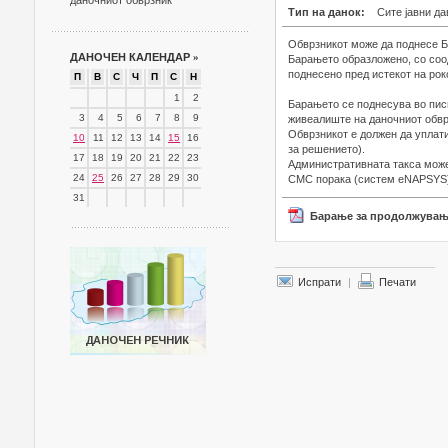
даночниот обврзник
Тип на данок:
Сите јавни да
Обврзникот може да поднесе Б
ДАНОЧЕН КАЛЕНДАР
»
Барањето образложено, со соо
поднесено пред истекот на рок
П
В
С
Ч
П
С
Н
1
2
Барањето се поднесува во пис
3
4
5
6
7
8
9
живеалиште на даночниот обвр
Обврзникот е должен да уплати
10
11
12
13
14
15
16
за решението).
17
18
19
20
21
22
23
Административната такса може
24
25
26
27
28
29
30
СМС порака (систем eNAPSYS) н
31
Барање за продолжување
Испрати
|
Печати