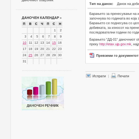
даночниот обврзник
Тип на данок:
Данок на доб
Барањето за пренесување на ис
ДАНОЧЕН КАЛЕНДАР
»
започнува по годината во која 
Барањето се поднесува со цел
П
В
С
Ч
П
С
Н
добивката, за износот на прен
1
2
последователни години по годин
3
4
5
6
7
8
9
Барањето “ДД-01“ даночниот о
10
11
12
13
14
15
16
преку
http://etax.ujp.gov.mk
, на
17
18
19
20
21
22
23
24
25
26
27
28
29
30
Превземи го документот
31
Испрати
|
Печати