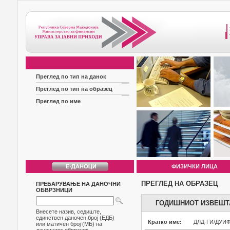
Преглед по тип на данок
Преглед по тип на образец
Преглед по име
ФИЗИЧКИ ЛИЦА
ПРЕГЛЕД НА ОБРАЗЕЦ
ПРЕБАРУВАЊЕ НА ДАНОЧНИ
ОБВРЗНИЦИ
ГОДИШНИОТ ИЗВЕШТА
Внесете назив, седиште,
единствен даночен број (ЕДБ)
Кратко име:
ДЛД-ГИ/ДУИ
или матичен број (МБ) на