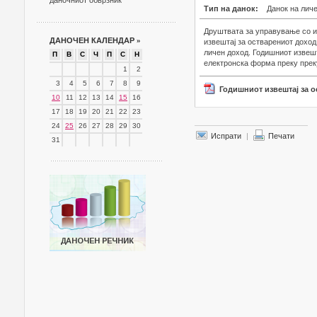
даночниот обврзник
Тип на данок:
Данок на лич
Друштвата за управување со и
ДАНОЧЕН КАЛЕНДАР
»
извештај за остварениот доход
личен доход. Годишниот извешт
П
В
С
Ч
П
С
Н
електронска форма преку прек
1
2
3
4
5
6
7
8
9
Годишниот извештај за 
10
11
12
13
14
15
16
17
18
19
20
21
22
23
24
25
26
27
28
29
30
Испрати
|
Печати
31