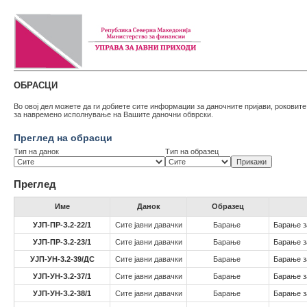
ОБРАСЦИ
Во овој дел можете да ги добиете сите информации за даночните пријави, роковит
за навремено исполнување на Вашите даночни обврски.
Преглед на обрасци
Тип на данок
Тип на образец
Преглед
Име
Данок
Образец
УЈП-ПР-З.2-22/1
Сите јавни давачки
Барање
Барање з
УЈП-ПР-З.2-23/1
Сите јавни давачки
Барање
Барање з
УЈП-УН-3.2-39/ДС
Сите јавни давачки
Барање
Барање з
УЈП-УН-З.2-37/1
Сите јавни давачки
Барање
Барање з
УЈП-УН-З.2-38/1
Сите јавни давачки
Барање
Барање з