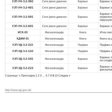
УЈП-УН-З.2-39/2
Сите јавни давачки
Барање
Барање з
УЈП-УН-З.2-40/1
Сите јавни давачки
Барање
Барање з
Барање з
УЈП-УН-З.2-59/1
Сите јавни давачки
Барање
правилно
нарушува
УЈП-УН-З.2-60/1
Сите јавни давачки
Барање
Барање з
ИСК-03
Фискализација
Книга
Итна сме
КДФИ-01
Фискализација
Книга
Книга за
УЈП-УД-З.2-11/2
Фискализација
Пријава
Пријава з
УЈП-УД-З.2-12/2
Фискализација
Пријава
Пријава 
Барање з
УЈП-УД-З.2-19/1
Фискализација
Барање
на соодв
Барање з
УЈП-УД-З.2-21/3
Фискализација
Барање
фискална
Страници:
«
Претходна
1
2
3
…
6
7
8
9
10
Следна
»
http://www.ujp.gov.mk