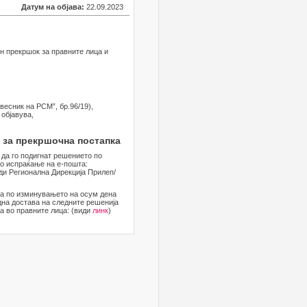
Датум на објава:
22.09.2023
ен прекршок за правните лица и
весник на РСМ”, бр.96/19),
 објавува,
 за прекршочна постапка
 да го подигнат решението по
о испраќање на е-пошта:
ди Регионална Дирекција Прилеп/
 а по изминувањето на осум дена
дна достава на следните решенија
а во правните лица: (види
линк
)