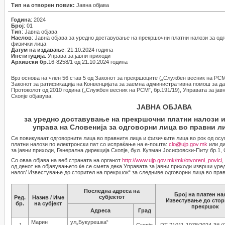
Тип на отворен повик:
Јавна објава
Година
: 2024
Број
: 01
Тип
: Јавна објава
Наслов
: Јавна објава за уредно доставување на прекршочни платни налози за одг
физички лица
Датум на издавање
: 21.10.2024 година
Институција
: Управа за јавни приходи
Архивски бр
.16-8258/1 од 21.10.2024 година
Врз основа на член 56 став 5 од Законот за прекршоците („Службен весник на РСМ”, 
Законот за ратификација на Конвенцијата за заемна административна помош за д
Протоколот од 2010 година („Службен весник на РСМ”, бр.191/19), Управата за јав
Скопје објавува,
ЈАВНА ОБЈАВА
за уредно доставување на прекршочни платни налози 
управа на Словенија за одговорни лица во правни л
Се повикуваат одговорните лица во правните лица и физичките лица во рок од осу
платни налози по електронски пат со испраќање на е-пошта:
clo@ujp.gov.mk
или ди
за јавни приходи, Генерална дирекција Скопје, бул. Кузман Јосифовски-Питу бр.1, 
Со оваа објава на веб страната на органот
http://www.ujp.gov.mk/mk/otvoreni_povici
,
од денот на објавувањето ќе се смета дека Управата за јавни приходи изврши ур
налог/ Известување до сторител на прекршок“ за следниве одговорни лица во прав
Последна адреса на
Број на платен нал
субјектот
Ред.
Назив / Име
Известување до стор
бр.
на субјект
прекршок
Адреса
Град
Марин
ул„Букурешка“