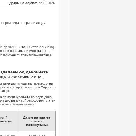
Датум на објава:
22.10.2024
оворни лица во правни лица /
бр.96/19) и чл. 17 став 2 а и б од
аночни прашања, изменета со
ни приходи – Генерална дирекција
издадени од даночната
ица и физички лица.
м дена да ги подигнат прекршочни
ректно во просториите на Управата
Скопје.
 а по изминувањето на осум дена
една достава на „Прекршочен платен
ни лица /физички лица:
ог /
Датум на платен
ител на
налог /
известување